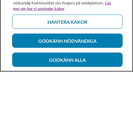
nödvändig funktionalitet ska fungera på webbplatsen.
Läs
mer om hur vi använder kakor
HANTERA KAKOR
GODKÄNN NÖDVÄNDIGA
GODKÄNN ALLA
Vårdhandboken
Ett metod- och kunskapsstöd för dig som arbetar inom
hälso- och sjukvård och omsorg. Allt innehåll är framtaget i
samarbete med professionen.