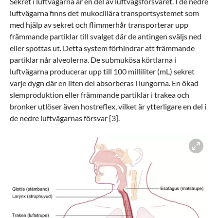
Sekret i luftvägarna är en del av luftvägsförsvaret. I de nedre
luftvägarna finns det mukociliära transportsystemet som
med hjälp av sekret och flimmerhår transporterar upp
främmande partiklar till svalget där de antingen sväljs ned
eller spottas ut. Detta system förhindrar att främmande
partiklar når alveolerna. De submukösa körtlarna i
luftvägarna producerar upp till 100 milliliter (mL) sekret
varje dygn där en liten del absorberas i lungorna. En ökad
slemproduktion eller främmande partiklar i trakea och
bronker utlöser även hostreflex, vilket är ytterligare en del i
de nedre luftvägarnas försvar [3].