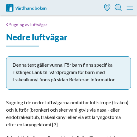
Till startsidan för Vårdhandboken
M
Sugning av luftvägar
Nedre luftvägar
Denna text gäller vuxna. För barn finns specifika
riktlinjer. Länk till vårdprogram för barn med
trakealkanyl finns på sidan Relaterad information.
Sugning i de nedre luftvägarna omfattar luftstrupe (trakea)
och luftrör (bronker) och sker vanligtvis via nasal- eller
endotrakealtub, trakealkanyl eller via ett laryngostoma
efter en laryngektomi [3].