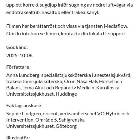
upp ett korrekt sugdjup inför sugning av nedre luftvägar via
endotrakealtub, nasaltub eller trakealkanyl.
Filmen har berättarröst och visas via tjänsten Mediaflow.
Om du inte kan se filmen, kontakta din lokala IT support.
Godkänd
:
2025-10-08
Författare
:
Anna
Lundberg,
specialistsjuksköterska i anestesisjukvård,
trakeostomisjuksköterska,
Öron Näsa Hals Hörsel och
Balans, Tema Akut och Reparativ Medicin, Karolinska
Universitetssjukhuset,
Huddinge
Faktagranskare
:
Sophie
Lindgren,
docent, verksamhetschef VO Hybrid och
Intervention,
Område 5, Sahlgrenska
Universitetssjukhuset,
Göteborg
Illustratör
: