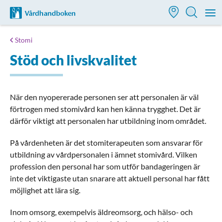
Till startsidan för Vårdhandboken
M
Stomi
Stöd och livskvalitet
När den nyopererade personen ser att personalen är väl
förtrogen med stomivård kan hen känna trygghet. Det är
därför viktigt att personalen har utbildning inom området.
På vårdenheten är det stomiterapeuten som ansvarar för
utbildning av vårdpersonalen i ämnet stomivård. Vilken
profession den personal har som utför bandageringen är
inte det viktigaste utan snarare att aktuell personal har fått
möjlighet att lära sig.
Inom omsorg, exempelvis äldreomsorg, och hälso- och