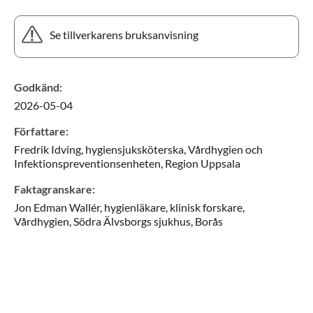
Se tillverkarens bruksanvisning
Godkänd
:
2026-05-04
Författare
:
Fredrik
Idving,
hygiensjuksköterska,
Vårdhygien och
Infektionspreventionsenheten, Region Uppsala
Faktagranskare
:
Jon
Edman Wallér,
hygienläkare, klinisk forskare,
Vårdhygien, Södra Älvsborgs sjukhus,
Borås