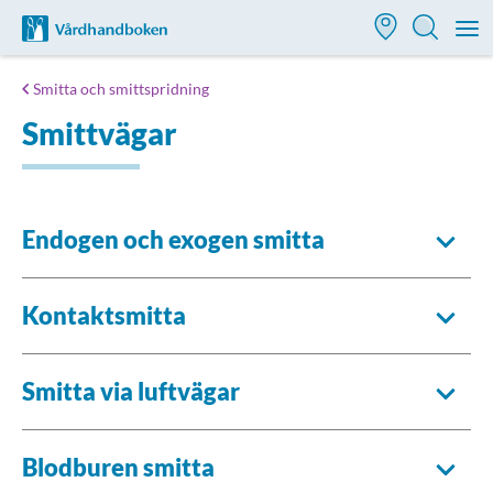
Till startsidan för Vårdhandboken
M
Smitta och smittspridning
Smittvägar
Endogen och exogen smitta
Kontaktsmitta
Smitta via luftvägar
Blodburen smitta