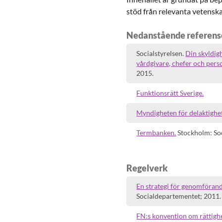
stöd från relevanta vetenska
Nedanstående referenser
Socialstyrelsen.
Din skyldig
vårdgivare, chefer och perso
2015.
Funktionsrätt Sverige.
Myndigheten för delaktighet
Termbanken.
Stockholm: Soc
Regelverk
En strategi för genomföran
Socialdepartementet; 2011.
FN:s konvention om rättigh