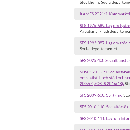
Stockholm: Socialdeparteme
KAMFS 2021:2. Kammarkolleg
SFS 1975:689. Lag om tystnad
Arbetsmarknadsdeparteme
SFS 1993:387. Lag om stöd oc
Socialdepartementet
SFS 2025:400 Socialtjänstla
SOSFS 2005:21 Socialstyrel
om statistik och stöd och se
2007:7, SOSFS 2016:48).
Sto
SFS 2009:600. Språklag.
Sto
SFS 2010:110. Socialförsäkr
SFS 2010:111. Lag om inför
SFS 2010:659. Patientsäkerh