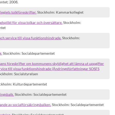
ntet; 2008.
iets tolkföreskrifter.
Stockholm: Kammarkollegiet
splikt för vissa tolkar och översättare.
Stockholm:
ntet
h service till vissa funktionshindrade.
Stockholm:
g.
Stockholm: Socialdepartementet
sens föreskrifter om kommunens skyldighet att lämna ut uppgifter
rvice till vissa funktionshindrade (Ändringsförfattningar SOSFS
ckholm: Socialstyrelsen
ckholm: Kulturdepartementet
ingsbalk.
Stockholm: Socialdepartementet
ande av socialförsäkringsbalken.
Stockholm: Socialdepartementet
etslag.
Stockholm: Socialdepartementet