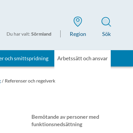
Region
Sök
Du har valt
:
Sörmland
er och smittspridning
Arbetssätt och ansvar
g
Referenser och regelverk
Bemötande av personer med
funktionsnedsättning