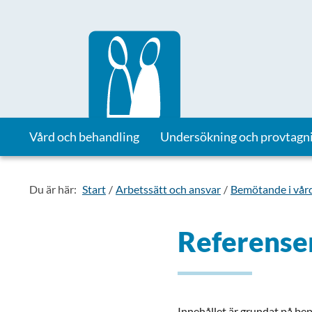
Till startsidan för Vårdhandboken
Vård och behandling
Undersökning och provtagn
Du är här:
Start
Arbetssätt och ansvar
Bemötande i vår
Referenser
Innehållet är grundat på bepr