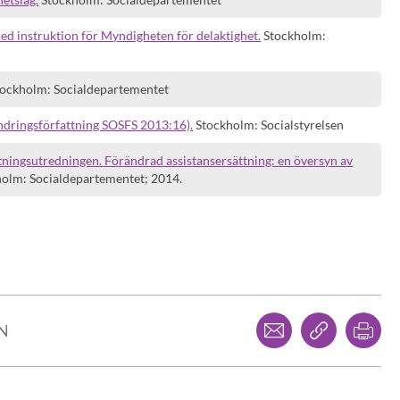
d instruktion för Myndigheten för delaktighet.
Stockholm:
ockholm: Socialdepartementet
ndringsförfattning SOSFS 2013:16).
Stockholm: Socialstyrelsen
ningsutredningen. Förändrad assistansersättning: en översyn av
olm: Socialdepartementet; 2014.
Dela via mejl
Kopiera l
Skr
LN