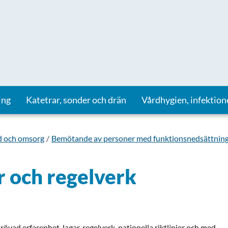
ing
Katetrar, sonder och drän
Vårdhygien, infektion
d och omsorg
Bemötande av personer med funktionsnedsättnin
 och regelverk
övad erfarenhet, lagar, regelverk, nationella riktlinjer och med