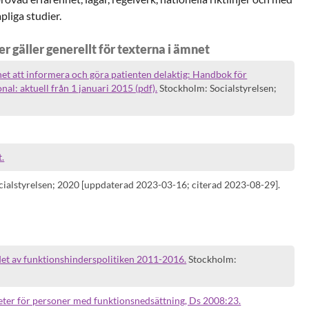
pliga studier.
 gäller generellt för texterna i ämnet
het att informera och göra patienten delaktig: Handbok för
nal: aktuell från 1 januari 2015 (pdf).
Stockholm: Socialstyrelsen;
.
ialstyrelsen; 2020 [uppdaterad 2023-03-16; citerad 2023-08-29].
det av funktionshinderspolitiken 2011-2016.
Stockholm:
eter för personer med funktionsnedsättning, Ds 2008:23.