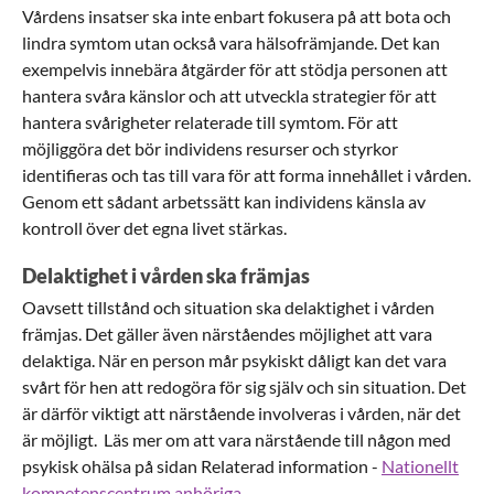
Vårdens insatser ska inte enbart fokusera på att bota och
lindra symtom utan också vara hälsofrämjande. Det kan
exempelvis innebära åtgärder för att stödja personen att
hantera svåra känslor och att utveckla strategier för att
hantera svårigheter relaterade till symtom. För att
möjliggöra det bör individens resurser och styrkor
identifieras och tas till vara för att forma innehållet i vården.
Genom ett sådant arbetssätt kan individens känsla av
kontroll över det egna livet stärkas.
Delaktighet i vården ska främjas
Oavsett tillstånd och situation ska delaktighet i vården
främjas. Det gäller även närståendes möjlighet att vara
delaktiga. När en person mår psykiskt dåligt kan det vara
svårt för hen att redogöra för sig själv och sin situation. Det
är därför viktigt att närstående involveras i vården, när det
är möjligt. Läs mer om att vara närstående till någon med
psykisk ohälsa på sidan Relaterad information -
Nationellt
kompetenscentrum anhöriga.