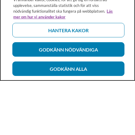
upplevelse, sammanställa statistik och för att viss
nödvändig funktionalitet ska fungera på webbplatsen.
Läs
mer om hur vi använder kakor
HANTERA KAKOR
GODKÄNN NÖDVÄNDIGA
GODKÄNN ALLA
Vårdhandboken
Ett metod- och kunskapsstöd för dig som arbetar inom
hälso- och sjukvård och omsorg. Allt innehåll är framtaget i
samarbete med professionen.