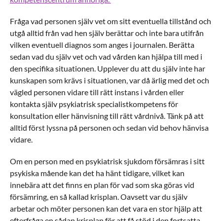
Fråga vad personen själv vet om sitt eventuella tillstånd och
utgå alltid från vad hen själv berättar och inte bara utifrån
vilken eventuell diagnos som anges i journalen. Berätta
sedan vad du själv vet och vad vården kan hjälpa till med i
den specifika situationen. Upplever du att du själv inte har
kunskapen som krävs i situationen, var då ärlig med det och
vägled personen vidare till rätt instans i vården eller
kontakta själv psykiatrisk specialistkompetens för
konsultation eller hänvisning till rätt vårdnivå. Tänk på att
alltid först lyssna på personen och sedan vid behov hänvisa
vidare.
Om en person med en psykiatrisk sjukdom försämras i sitt
psykiska mående kan det ha hänt tidigare, vilket kan
innebära att det finns en plan för vad som ska göras vid
försämring, en så kallad krisplan. Oavsett var du själv
arbetar och möter personen kan det vara en stor hjälp att
efterfråga en sådan krisplan för att få stöd i den fortsatta