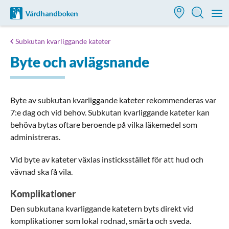
Till startsidan för Vårdhandboken
M
Subkutan kvarliggande kateter
Byte och avlägsnande
Byte av subkutan kvarliggande kateter rekommenderas var
7:e dag och vid behov. Subkutan kvarliggande kateter kan
behöva bytas oftare beroende på vilka läkemedel som
administreras.
Vid byte av kateter växlas insticksstället för att hud och
vävnad ska få vila.
Komplikationer
Den subkutana kvarliggande katetern byts direkt vid
komplikationer som lokal rodnad, smärta och sveda.