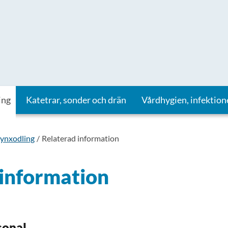
ing
Katetrar, sonder och drän
Vårdhygien, infektion
ynxodling
Relaterad information
 information
sonal