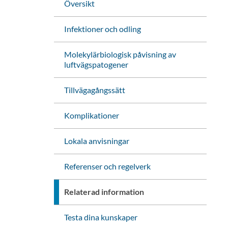
Översikt
Infektioner och odling
Molekylärbiologisk påvisning av
luftvägspatogener
Tillvägagångssätt
Komplikationer
Lokala anvisningar
Referenser och regelverk
Relaterad information
änk
iv ut sidan
Testa dina kunskaper