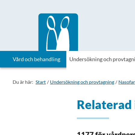
Till startsidan för Vårdhandboken
Vård och behandling
Undersökning och provtagn
Du är här:
Start
Undersökning och provtagning
Nasofar
Relaterad
1177 för vårdper