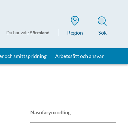
Region
Sök
Du har valt
:
Sörmland
er och smittspridning
Arbetssätt och ansvar
Nasofarynxodling