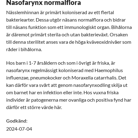
Nasofarynx normalflora
Nässlemhinnan är primärt koloniserad av ett flertal
bakteriearter. Dessa utgör näsans normalflora och bidrar
till näsans funktion som ett immunologiskt organ. Bihålorna
är däremot primärt sterila och utan bakterieväxt. Orsaken
till denna sterilitet anses vara de höga kväveoxidnivåer som
råder i bihålorna.
Hos barn i 1-7 årsåldern och som i övrigt är friska, är
nasofarynx regelmässigt koloniserad med Haemophilus
influenzae, pneumokocker och Moraxella catarrhalis. Det
kan därför vara svårt att genom nasofarynxodling skilja ut
om barnet har en infektion eller inte. Hos vuxna friska
individer är patogenerna mer ovanliga och positiva fynd har
därför ett större värde här.
Godkänd
:
2024-07-04