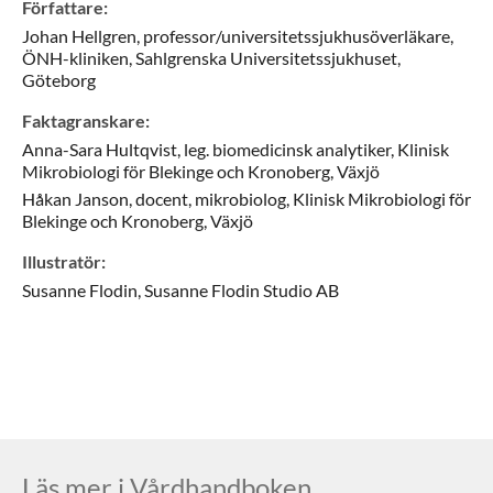
Författare
:
Johan
Hellgren,
professor/universitetssjukhusöverläkare,
ÖNH-kliniken, Sahlgrenska Universitetssjukhuset,
Göteborg
Faktagranskare
:
Anna-Sara
Hultqvist,
leg. biomedicinsk analytiker,
Klinisk
Mikrobiologi för Blekinge och Kronoberg,
Växjö
Håkan
Janson,
docent, mikrobiolog,
Klinisk Mikrobiologi för
Blekinge och Kronoberg,
Växjö
Illustratör
:
Susanne
Flodin,
Susanne Flodin Studio AB
Läs mer i Vårdhandboken