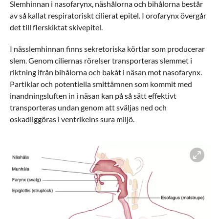
Slemhinnan i nasofarynx, näshålorna och bihålorna består
av så kallat respiratoriskt cilierat epitel. I orofarynx övergår
det till flerskiktat skivepitel.
I nässlemhinnan finns sekretoriska körtlar som producerar
slem. Genom ciliernas rörelser transporteras slemmet i
riktning ifrån bihålorna och bakåt i näsan mot nasofarynx.
Partiklar och potentiella smittämnen som kommit med
inandningsluften in i näsan kan på så sätt effektivt
transporteras undan genom att sväljas ned och
oskadliggöras i ventrikelns sura miljö.