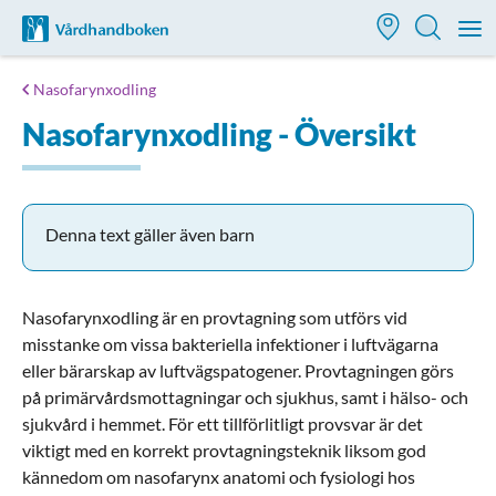
Till startsidan för Vårdhandboken
M
Nasofarynxodling
Nasofarynxodling - Översikt
Denna text gäller även barn
Nasofarynxodling är en provtagning som utförs vid
misstanke om vissa bakteriella infektioner i luftvägarna
eller bärarskap av luftvägspatogener. Provtagningen görs
på primärvårdsmottagningar och sjukhus, samt i hälso- och
sjukvård i hemmet. För ett tillförlitligt provsvar är det
viktigt med en korrekt provtagningsteknik liksom god
kännedom om nasofarynx anatomi och fysiologi hos