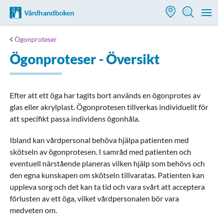
Till startsidan för Vårdhandboken
M
Ögonproteser
Ögonproteser - Översikt
Efter att ett öga har tagits bort används en ögonprotes av
glas eller akrylplast. Ögonprotesen tillverkas individuellt för
att specifikt passa individens ögonhåla.
Ibland kan vårdpersonal behöva hjälpa patienten med
skötseln av ögonprotesen. I samråd med patienten och
eventuell närstående planeras vilken hjälp som behövs och
den egna kunskapen om skötseln tillvaratas. Patienten kan
uppleva sorg och det kan ta tid och vara svårt att acceptera
förlusten av ett öga, vilket vårdpersonalen bör vara
medveten om.