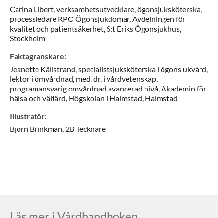
Carina
Libert,
verksamhetsutvecklare, ögonsjuksköterska,
processledare RPO Ögonsjukdomar,
Avdelningen för
kvalitet och patientsäkerhet, S:t Eriks Ögonsjukhus,
Stockholm
Faktagranskare
:
Jeanette
Källstrand,
specialistsjuksköterska i ögonsjukvård,
lektor i omvårdnad, med. dr. i vårdvetenskap,
programansvarig omvårdnad avancerad nivå,
Akademin för
hälsa och välfärd, Högskolan i Halmstad,
Halmstad
Illustratör
:
Björn
Brinkman,
2B Tecknare
Läs mer i Vårdhandboken