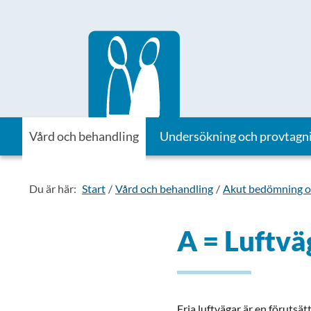
Till startsidan för Vårdhandboken
Vård och behandling
Undersökning och provtagn
Du är här:
Start
Vård och behandling
Akut bedömning o
A = Luftvä
Fria luftvägar är en förutsät