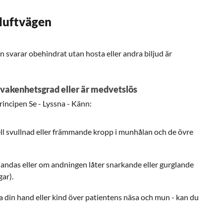
luftvägen
 svarar obehindrat utan hosta eller andra biljud är
 vakenhetsgrad eller är medvetslös
incipen Se - Lyssna - Känn:
uell svullnad eller främmande kropp i munhålan och de övre
 andas eller om andningen låter snarkande eller gurglande
gar).
a din hand eller kind över patientens näsa och mun - kan du