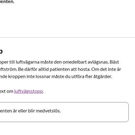
ienten.
p
er till luftvägarna måste den omedelbart avlägsnas. Bäst
ftström. Be därför alltid patienten att hosta. Om det inte är
de kroppen inte lossnar måste du utföra fler åtgärder.
text om
luftvägsstopp
.
nten är eller blir medvetslös.