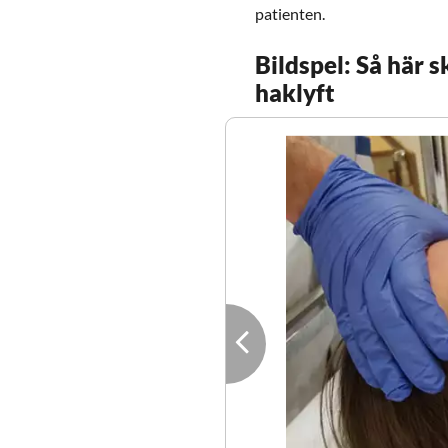
patienten.
Bildspel: Så här s
haklyft
Bild
1
Visa föregående bild