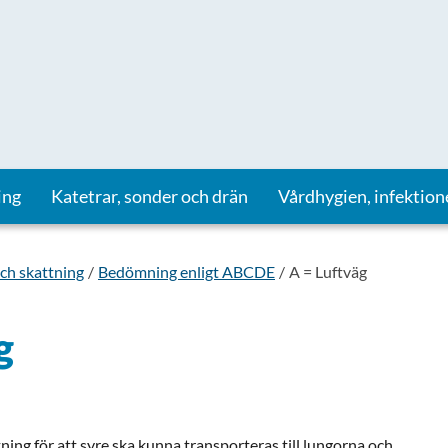
ing
Katetrar, sonder och drän
Vårdhygien, infektion
ch skattning
Bedömning enligt ABCDE
A = Luftväg
g
tning för att syre ska kunna transporteras till lungorna och