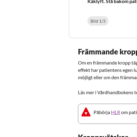
Käklyft. Stå bakom pat
Bild
1
/
3
Främmande krop
Om en främmande kropp täpp
effekt har patientens egen lu
möjligt eller om den främman
Läs mer i Vårdhandbokens 
Påbörja
HLR
om patie