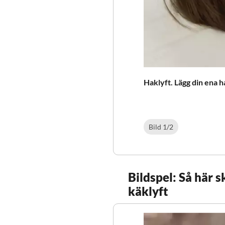
Haklyft. Lägg din ena 
Bild
1
/
2
Bildspel: Så här s
käklyft
Bild
1