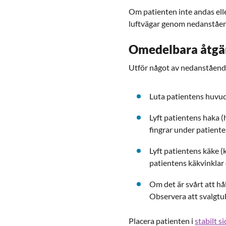
Om patienten inte andas elle
luftvägar genom nedanståen
Omedelbara åtgärd
Utför något av nedanstående 
Luta patientens huvud
Lyft patientens haka (
fingrar under patiente
Lyft patientens käke (
patientens käkvinklar 
Om det är svårt att hål
Observera att svalgtu
Placera patienten i
stabilt s