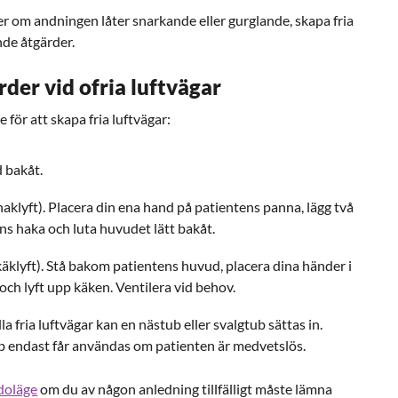
r om andningen låter snarkande eller gurglande, skapa fria
de åtgärder.
er vid ofria luftvägar
för att skapa fria luftvägar:
 bakåt.
haklyft). Placera din ena hand på patientens panna, lägg två
ns haka och luta huvudet lätt bakåt.
käklyft). Stå bakom patientens huvud, placera dina händer i
och lyft upp käken. Ventilera vid behov.
la fria luftvägar kan en nästub eller svalgtub sättas in.
b endast får användas om patienten är medvetslös.
idoläge
om du av någon anledning tillfälligt måste lämna