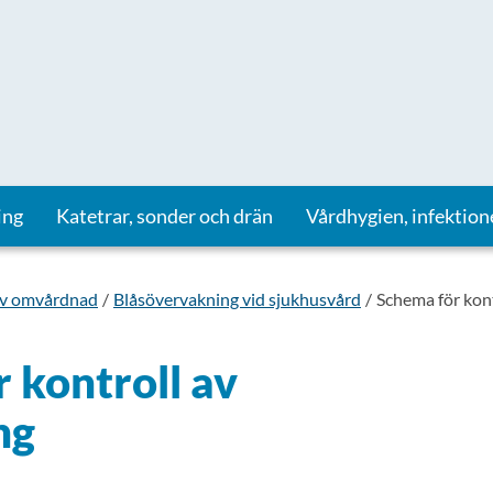
ing
Katetrar, sonder och drän
Vårdhygien, infektion
iv omvårdnad
Blåsövervakning vid sjukhusvård
Schema för kon
 kontroll av
ng