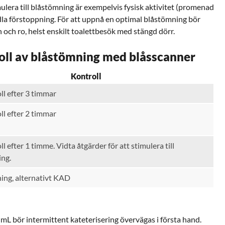
imulera till blåstömning är exempelvis fysisk aktivitet (promenad
ndla förstoppning. För att uppnå en optimal blåstömning bör
n och ro, helst enskilt toalettbesök med stängd dörr.
oll av blåstömning med blåsscanner
Kontroll
ll efter 3 timmar
ll efter 2 timmar
l efter 1 timme. Vidta åtgärder för att stimulera till
ing.
ing, alternativt KAD
mL bör intermittent kateterisering övervägas i första hand.