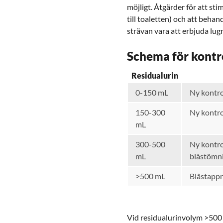
möjligt. Åtgärder för att st
till toaletten) och att beha
strävan vara att erbjuda lug
Schema för kontr
Residualurin
0-150 mL
Ny kontro
150-300
Ny kontro
mL
300-500
Ny kontrol
mL
blåstömn
>500 mL
Blåstappn
Vid residualurinvolym >500 