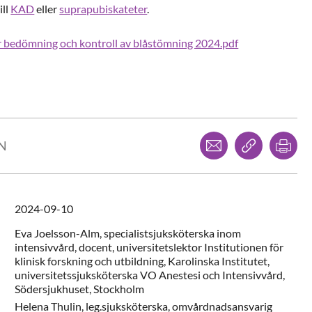
ill
KAD
eller
suprapubiskateter
.
r bedömning och kontroll av blåstömning 2024.pdf
Dela via mejl
Kopiera l
Skr
LN
2024-09-10
Eva
Joelsson-Alm,
specialistsjuksköterska inom
intensivvård, docent, universitetslektor Institutionen för
klinisk forskning och utbildning, Karolinska Institutet,
universitetssjuksköterska VO Anestesi och Intensivvård,
Södersjukhuset,
Stockholm
Helena
Thulin,
leg.sjuksköterska, omvårdnadsansvarig