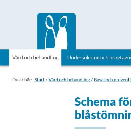
Till startsidan för Vårdhandboken
Vård och behandling
Undersökning och provtagn
Du är här:
Start
Vård och behandling
Basal och prevent
Schema för
blåstömni