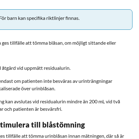
ör barn kan specifika riktlinjer finnas.
ges tillfälle att tömma blåsan, om möjligt sittande eller
ll åtgärd vid uppmätt residualurin.
 endast om patienten inte besväras av urinträngningar
kaliserade över urinblåsan.
ng kan avslutas vid residualurin mindre än 200 mL vid två
r och patienten är besvärsfri.
stimulera till blåstömning
ges tillfälle att tömma urinblåsan innan mätningen, där så är