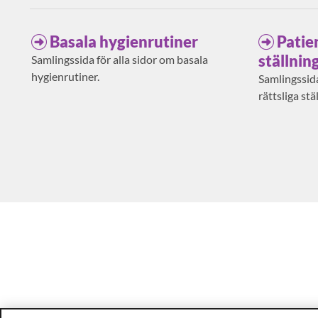
Basala hygienrutiner
Patie
ställnin
Samlingssida för alla sidor om basala
hygienrutiner.
Samlingssida
rättsliga stä