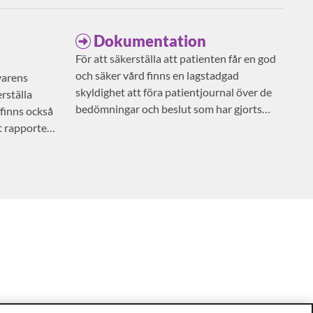
Dokumentation
För att säkerställa att patienten får en god
och säker vård finns en lagstadgad
varens
skyldighet att föra patientjournal över de
rställa
bedömningar och beslut som har gjorts
 finns också
avseende patientens vård och behandling.
t rapportera