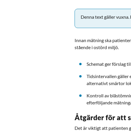
Denna text gäller vuxna. F
Innan mätning ska patienten 
stående i ostörd miljö.
Schemat ger förslag ti
Tidsintervallen gäller
alternativt smärtor lo
Kontroll av blåstömni
efterföljande mätninga
Åtgärder för att 
Det är viktigt att patienten 