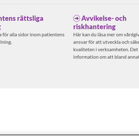
ntens rättsliga
Avvikelse- och
g
riskhantering
 för alla sidor inom patientens
Här kan du läsa mer om vårdgi
llning.
ansvar för att utveckla och säke
kvaliteten i verksamheten. Det
information om att bland anna
risker och anmäla avvikelser.