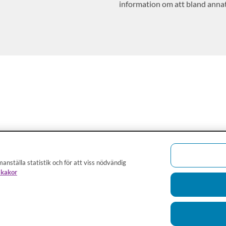
information om att bland anna
risker och anmäla avvikelser.
anställa statistik och för att viss nödvändig
 kakor