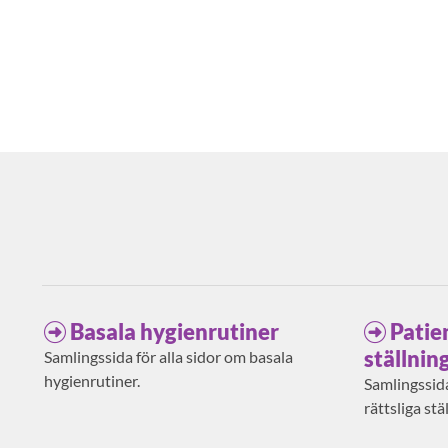
Basala hygienrutiner
Patie
ställnin
Samlingssida för alla sidor om basala
hygienrutiner.
Samlingssida
rättsliga stä