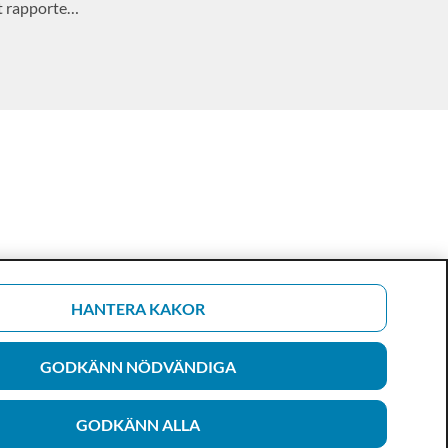
avseende patientens vård och behandling.
t rapportera
HANTERA KAKOR
GODKÄNN NÖDVÄNDIGA
GODKÄNN ALLA