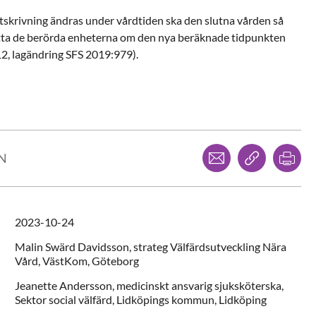
skrivning ändras under vårdtiden ska den slutna vården så
ätta de berörda enheterna om den nya beräknade tidpunkten
12, lagändring SFS 2019:979).
Dela via mejl
Kopiera l
Skr
LN
2023-10-24
Malin
Swärd Davidsson,
strateg Välfärdsutveckling Nära
Vård,
VästKom,
Göteborg
Jeanette
Andersson,
medicinskt ansvarig sjuksköterska,
Sektor social välfärd, Lidköpings kommun,
Lidköping