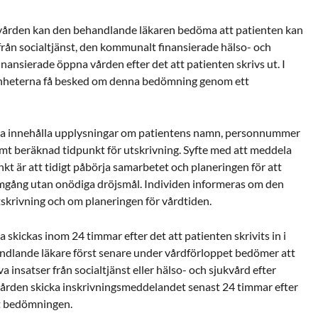
a vården kan den behandlande läkaren bedöma att patienten kan
rån socialtjänst, den kommunalt finansierade hälso- och
inansierade öppna vården efter det att patienten skrivs ut. I
 enheterna få besked om denna bedömning genom ett
ka innehålla upplysningar om patientens namn, personnummer
mt beräknad tidpunkt för utskrivning. Syfte med att meddela
t är att tidigt påbörja samarbetet och planeringen för att
emgång utan onödiga dröjsmål. Individen informeras om den
skrivning och om planeringen för vårdtiden.
skickas inom 24 timmar efter det att patienten skrivits in i
ndlande läkare först senare under vårdförloppet bedömer att
insatser från socialtjänst eller hälso- och sjukvård efter
 vården skicka inskrivningsmeddelandet senast 24 timmar efter
rt bedömningen.