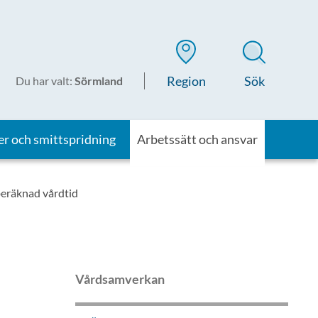
Region
Sök
Du har valt
:
Sörmland
er och smittspridning
Arbetssätt och ansvar
eräknad vårdtid
Vårdsamverkan