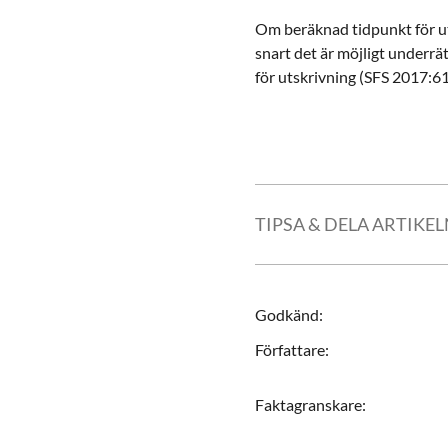
Om beräknad tidpunkt för ut
snart det är möjligt underr
för utskrivning (SFS 2017:6
TIPSA & DELA ARTIKE
Godkänd
:
Författare
:
Faktagranskare
: