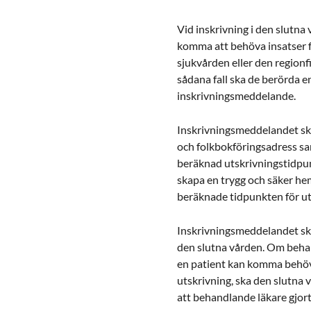
Vid inskrivning i den slutn
komma att behöva insatser f
sjukvården eller den regionf
sådana fall ska de berörda
inskrivningsmeddelande.
Inskrivningsmeddelandet s
och folkbokföringsadress sa
beräknad utskrivningstidpunk
skapa en trygg och säker h
beräknade tidpunkten för ut
Inskrivningsmeddelandet ska 
den slutna vården. Om beha
en patient kan komma behöva 
utskrivning, ska den slutna
att behandlande läkare gjo