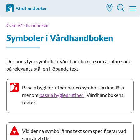
Till startsidan för Vårdhandboken
M
Om Vårdhandboken
Symboler i Vårdhandboken
Det finns fyra symboler i Vårdhandboken som är placerade
på relevanta ställen i löpande text.
Basala hygienrutiner har en symbol. Du kan läsa
mer om
basala hygienrutiner
i Vårdhandbokens
texter.
Vid denna symbol finns text som specificerar vad
som är viktigt.