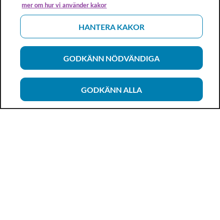
mer om hur vi använder kakor
HANTERA KAKOR
GODKÄNN NÖDVÄNDIGA
GODKÄNN ALLA
Vårdhandboken
Ett metod- och kunskapsstöd för dig som arbetar inom
hälso- och sjukvård och omsorg. Allt innehåll är framtaget i
samarbete med professionen.