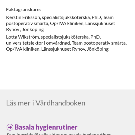
Faktagranskare
:
Kerstin
Eriksson,
specialistsjuksköterska, PhD,
Team
postoperativ smärta, Op/IVA kliniken, Länssjukhuset
Ryhov ,
Jönköping
Lotta
Wikström,
specialistsjuksköterska, PhD,
universitetslektor i omvårdnad,
Team postoperativ smärta,
Op/IVA kliniken, Länssjukhuset Ryhov,
Jönköping
Läs mer i Vårdhandboken
Basala hygienrutiner
Samlingssida för alla sidor om basala hygienrutiner.