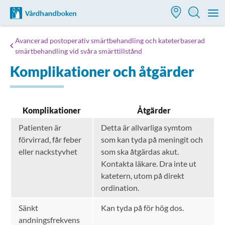
Till startsidan för Vårdhandboken
M
Avancerad postoperativ smärtbehandling och kateterbaserad
smärtbehandling vid svåra smärttillstånd
Komplikationer och åtgärder
Komplikationer
Åtgärder
Patienten är
Detta är allvarliga symtom
förvirrad, får feber
som kan tyda på meningit och
eller nackstyvhet
som ska åtgärdas akut.
Kontakta läkare. Dra inte ut
katetern, utom på direkt
ordination.
Sänkt
Kan tyda på för hög dos.
andningsfrekvens