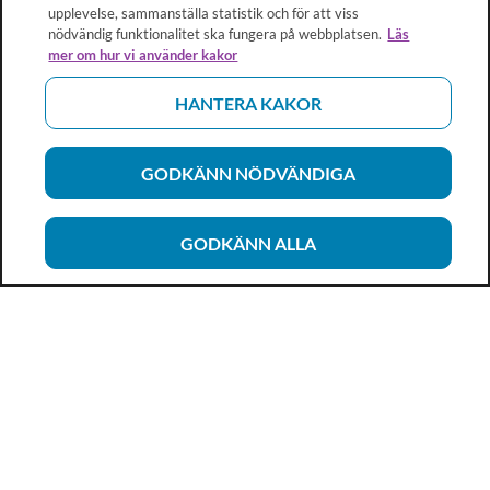
upplevelse, sammanställa statistik och för att viss
nödvändig funktionalitet ska fungera på webbplatsen.
Läs
mer om hur vi använder kakor
HANTERA KAKOR
GODKÄNN NÖDVÄNDIGA
GODKÄNN ALLA
Vårdhandboken
Ett metod- och kunskapsstöd för dig som arbetar inom
hälso- och sjukvård och omsorg. Allt innehåll är framtaget i
samarbete med professionen.