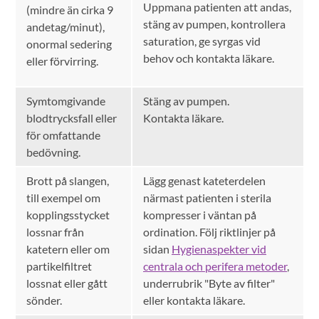
Uppmana patienten att andas,
(mindre än cirka 9
stäng av pumpen, kontrollera
andetag/minut),
saturation, ge syrgas vid
onormal sedering
behov och kontakta läkare.
eller förvirring.
Symtomgivande
Stäng av pumpen.
blodtrycksfall eller
Kontakta läkare.
för omfattande
bedövning.
Brott på slangen,
Lägg genast kateterdelen
till exempel om
närmast patienten i sterila
kopplingsstycket
kompresser i väntan på
lossnar från
ordination. Följ riktlinjer på
katetern eller om
sidan
Hygienaspekter vid
partikelfiltret
centrala och perifera metoder
,
lossnat eller gått
underrubrik "Byte av filter"
sönder.
eller kontakta läkare.