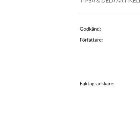
TIPSA & DELA ARTIKE
Godkänd
:
Författare
:
Faktagranskare
: