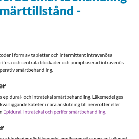
märttillstånd -
der i form av tabletter och intermittent intravenösa
erifera och centrala blockader och pumpbaserad intravenös
perativ smärtbehandling.
er
as epidural- och intratekal smärtbehandling. Läkemedel ges
varliggande kateter i nära anslutning till nervrötter eller
an
Epidural, intratekal och perifer smärtbehandling.
er
ifera blockader där läkemedel appliceras nära nerver, i vävnad