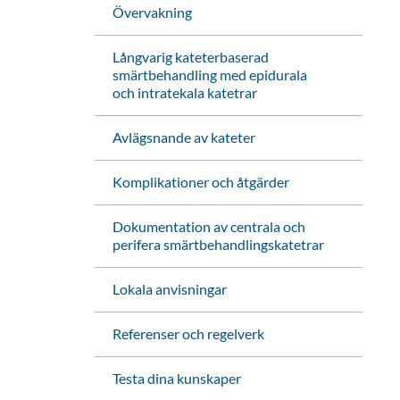
Övervakning
Långvarig kateterbaserad
smärtbehandling med epidurala
och intratekala katetrar
Avlägsnande av kateter
Komplikationer och åtgärder
Dokumentation av centrala och
perifera smärtbehandlingskatetrar
Lokala anvisningar
Referenser och regelverk
Testa dina kunskaper
änk
iv ut sidan