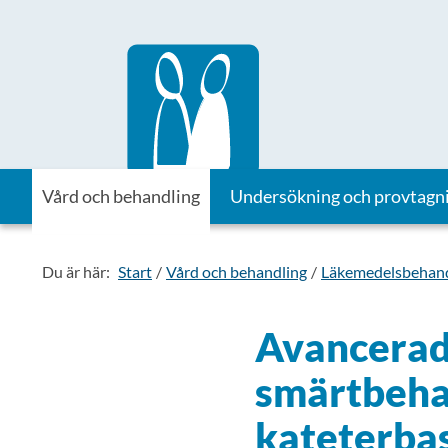
Till startsidan för Vårdhandboken
Vård och behandling
Undersökning och provtagn
Du är här:
Start
Vård och behandling
Läkemedelsbehand
Avancerad
smärtbeha
kateterba