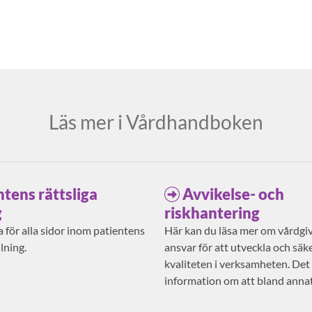
Läs mer i Vårdhandboken
ntens rättsliga
Avvikelse- och
g
riskhantering
 för alla sidor inom patientens
Här kan du läsa mer om vårdgi
llning.
ansvar för att utveckla och säke
kvaliteten i verksamheten. Det
information om att bland anna
risker och anmäla avvikelser.