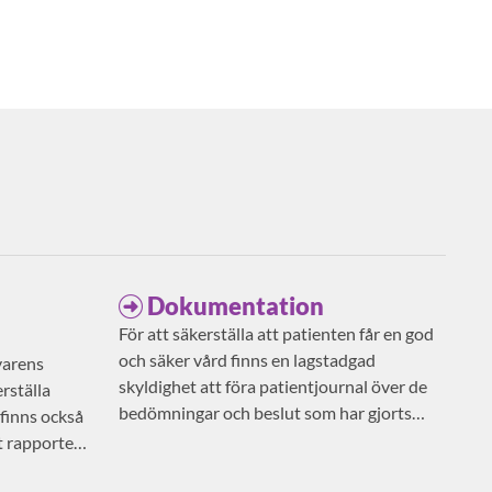
Dokumentation
För att säkerställa att patienten får en god
och säker vård finns en lagstadgad
varens
skyldighet att föra patientjournal över de
rställa
bedömningar och beslut som har gjorts
 finns också
avseende patientens vård och behandling.
t rapportera