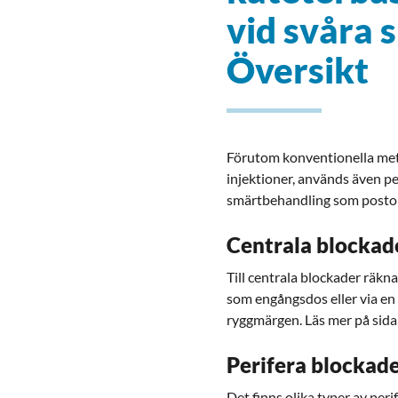
vid svåra s
Översikt
Förutom konventionella meto
injektioner, används även p
smärtbehandling som posto
Centrala blockad
Till centrala blockader räkn
som engångsdos eller via en k
ryggmärgen. Läs mer på sid
Perifera blockad
Det finns olika typer av per