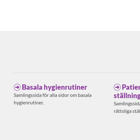
Basala hygienrutiner
Patie
ställnin
Samlingssida för alla sidor om basala
hygienrutiner.
Samlingssida
rättsliga stä