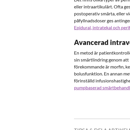
eller intraartikulärt. Ofta 
postoperativ smärta, eller v
påfyllnadsdoser ges antingen
Epidural, intratekal och per
Avancerad intra
En metod är patientkontroll
sin smärtlindring genom att 
förekommande är morfin, ke
bolusfunktion. En annan me
förinställd infusionshastig
pumpbaserad smärtbehandl