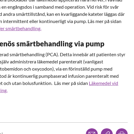
ges en engångsdos i samband med operation. Vid risk för svår
id andra smärttillstånd, kan en kvarliggande kateter läggas där
 intermittent eller kontinuerligt via pump. Läs mer på sidan
ifer smärtbehandling.
venös smärtbehandling via pump
erad smärtbehandling (PCA). Detta innebär att patienten styr
själv administrera läkemedel parenteralt (vanligast
tobemidon och oxycodon), via en förinställd pump med
tod är kontinuerlig pumpbaserad infusion parenteralt med
het och utan bolusfunktion. Läs mer på sidan
Läkemedel vid
ing.
Dela via mejl
Kopiera l
Skr