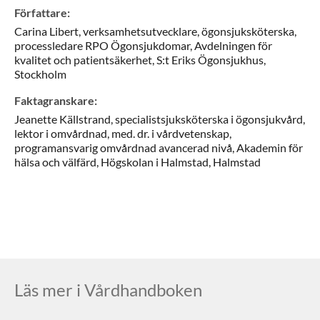
Författare
:
Carina
Libert,
verksamhetsutvecklare, ögonsjuksköterska,
processledare RPO Ögonsjukdomar,
Avdelningen för
kvalitet och patientsäkerhet, S:t Eriks Ögonsjukhus,
Stockholm
Faktagranskare
:
Jeanette
Källstrand,
specialistsjuksköterska i ögonsjukvård,
lektor i omvårdnad, med. dr. i vårdvetenskap,
programansvarig omvårdnad avancerad nivå,
Akademin för
hälsa och välfärd, Högskolan i Halmstad,
Halmstad
Läs mer i Vårdhandboken