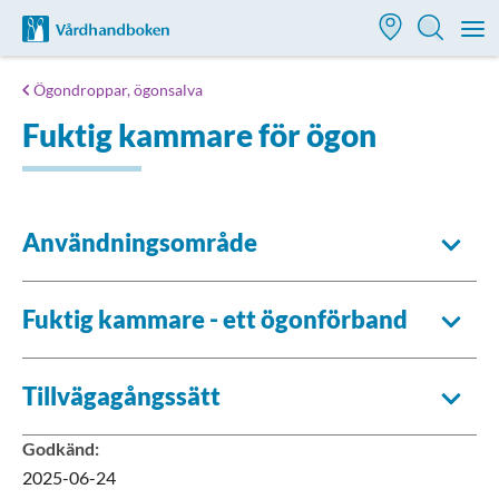
Till startsidan för Vårdhandboken
M
Ögondroppar, ögonsalva
Fuktig kammare för ögon
Användningsområde
Fuktig kammare - ett ögonförband
Tillvägagångssätt
Godkänd
:
2025-06-24