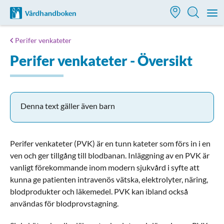
Till startsidan för Vårdhandboken
M
Perifer venkateter
Perifer venkateter - Översikt
Denna text gäller även barn
Perifer venkateter (PVK) är en tunn kateter som förs in i en
ven och ger tillgång till blodbanan. Inläggning av en PVK är
vanligt förekommande inom modern sjukvård i syfte att
kunna ge patienten intravenös vätska, elektrolyter, näring,
blodprodukter och läkemedel. PVK kan ibland också
användas för blodprovstagning.