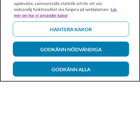
upplevelse, sammanställa statistik och för att viss
nödvändig funktionalitet ska fungera på webbplatsen.
Läs
mer om hur vi använder kakor
HANTERA KAKOR
GODKÄNN NÖDVÄNDIGA
GODKÄNN ALLA
Vårdhandboken
Ett metod- och kunskapsstöd för dig som arbetar inom
hälso- och sjukvård och omsorg. Allt innehåll är framtaget i
samarbete med professionen.