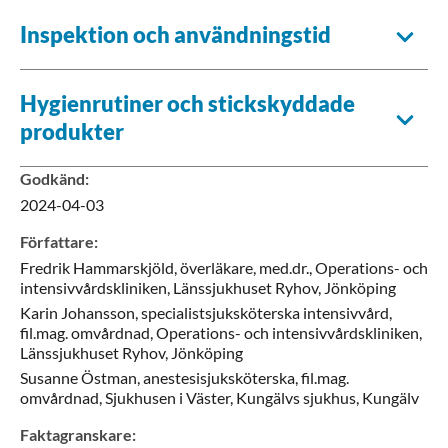
Inspektion och användningstid
Hygienrutiner och stickskyddade
produkter
Godkänd
:
2024-04-03
Författare
:
Fredrik
Hammarskjöld,
överläkare, med.dr.,
Operations- och
intensivvårdskliniken, Länssjukhuset Ryhov,
Jönköping
Karin
Johansson,
specialistsjuksköterska intensivvård,
fil.mag. omvårdnad,
Operations- och intensivvårdskliniken,
Länssjukhuset Ryhov,
Jönköping
Susanne
Östman,
anestesisjuksköterska, fil.mag.
omvårdnad,
Sjukhusen i Väster, Kungälvs sjukhus,
Kungälv
Faktagranskare
: