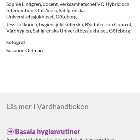
Sophie
Lindgren,
docent, verksamhetschef VO Hybrid och
Intervention,
Område 5, Sahlgrenska
Universitetssjukhuset,
Göteborg
Jessica
Ikonen,
hygiensjuksköterska, BSc Infection Control,
Vårdhygien, Sahlgrenska Universitetssjukhuset,
Göteborg
Fotograf
:
Susanne
Östman
Läs mer i Vårdhandboken
Basala hygienrutiner
Samlingssida för alla sidor om basala hygienrutiner.