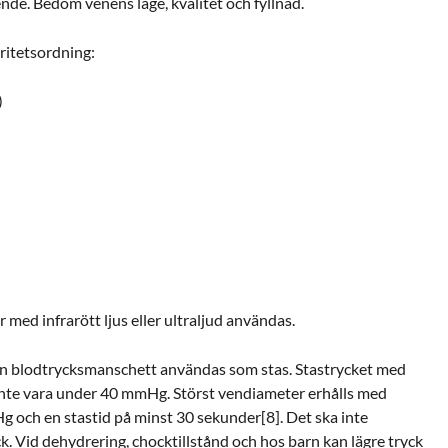
ende. Bedöm venens läge, kvalitet och fyllnad.
oritetsordning:
)
 med infrarött ljus eller ultraljud användas.
en blodtrycksmanschett användas som stas. Stastrycket med
nte vara under 40 mmHg. Störst vendiameter erhålls med
 och en stastid på minst 30 sekunder[8]. Det ska inte
ck. Vid dehydrering, chocktillstånd och hos barn kan lägre tryck