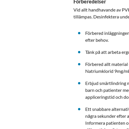
Förberedelser
Vid allt handhavande av PV
tillämpas. Desinfektera und
Förbered inläggningen
efter behov.
Tänk på att arbeta ergo
Förbered allt materia
Natriumklorid 9mg/mL 
Erbjud smärtlindring 
barn och patienter med
appliceringstid och do
Ett snabbare alternati
några sekunder efter 
Informera patienten om