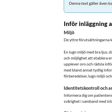
Denna text gäller även b
Inför inläggning
Miljö
De yttre förutsättningarna 
En lugn miljö med bra ljus, 
och möjlighet att etablera 
upplever oro och rädsla inf
med bland annat tydlig info
förberedelser, lugn miljö och
Identitetskontroll och
Informera dig om patientens 
svårighet i samband med inlä