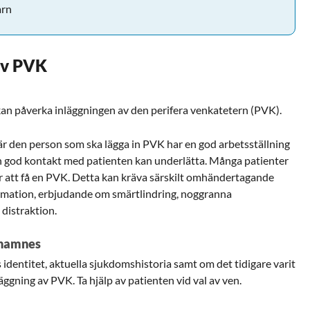
arn
 av PVK
kan påverka inläggningen av den perifera venkatetern (PVK).
där den person som ska lägga in PVK har en god arbetsställning
en god kontakt med patienten kan underlätta. Många patienter
ör att få en PVK. Detta kan kräva särskilt omhändertagande
rmation, erbjudande om smärtlindring, noggranna
 distraktion.
 anamnes
identitet, aktuella sjukdomshistoria samt om det tidigare varit
ggning av PVK. Ta hjälp av patienten vid val av ven.