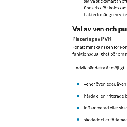
själva sticksmärtan of
finns risk för köldskad
bakteriemängden ytterl
Val av ven och pu
Placering av PVK
För att minska risken för k
funktionsduglighet bör om m
Undvik när detta är möjligt
vener över leder, äve
hårda eller irriterade k
inflammerad eller sk
skadade eller förlama