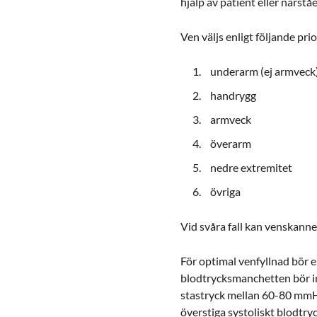
hjälp av patient eller närstå
Ven väljs enligt följande pri
underarm (ej armveck
handrygg
armveck
överarm
nedre extremitet
övriga
Vid svåra fall kan venskanner
För optimal venfyllnad bör 
blodtrycksmanchetten bör i
stastryck mellan 60-80 mmHg
överstiga systoliskt blodtry