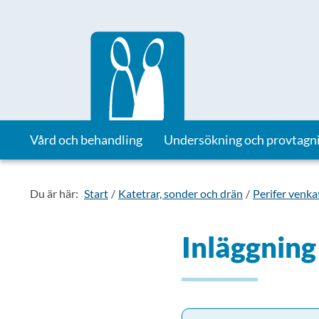
Till startsidan för Vårdhandboken
Vård och behandling
Undersökning och provtagn
Du är här:
Start
Katetrar, sonder och drän
Perifer venka
Inläggning