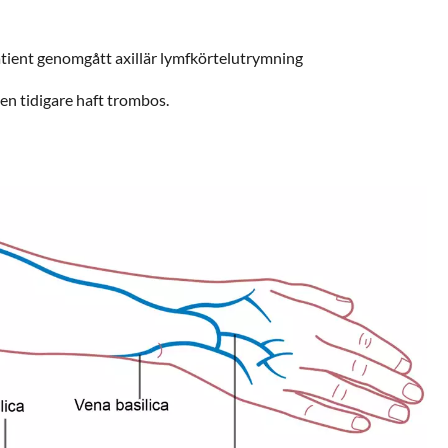
atient genomgått axillär lymfkörtelutrymning
en tidigare haft trombos.