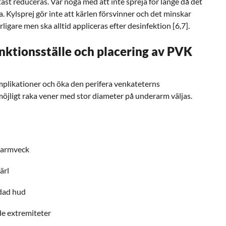
tast reduceras. Var noga med att inte spreja för länge då det
a. Kylsprej gör inte att kärlen försvinner och det minskar
igare men ska alltid appliceras efter desinfektion [6,7].
nktionsställe och placering av PVK
omplikationer och öka den perifera venkateterns
öjligt raka vener med stor diameter på underarm väljas.
n armveck
ärl
adad hud
de extremiteter