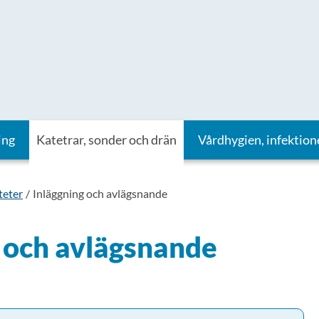
ing
Katetrar, sonder och drän
Vårdhygien, infektion
teter
Inläggning och avlägsnande
 och avlägsnande