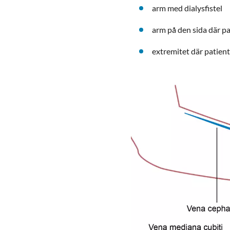
arm med dialysfistel
arm på den sida där p
extremitet där patient