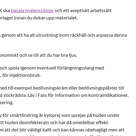
K ska
basala hygienrutiner
och ett aseptiskt arbetssätt
erlaget innan du dukar upp materialet.
 genom att ha all utrustning inom räckhåll och anpassa denna
nomiskt och se till att du har bra ljus.
l och spola igenom eventuell förlängningsslang med
för injektionsbruk.
med till exempel bedövningskräm eller bedövningsplåster till
 stickrädsla. Läs i Fass för information om kontraindikationer,
sering.
v för smärtlindring är kylsprej som sprejas på huden under
att huden desinfekterats och har då omedelbar effekt.
 att det blir väldigt kallt och kan kännas obehagligt men att