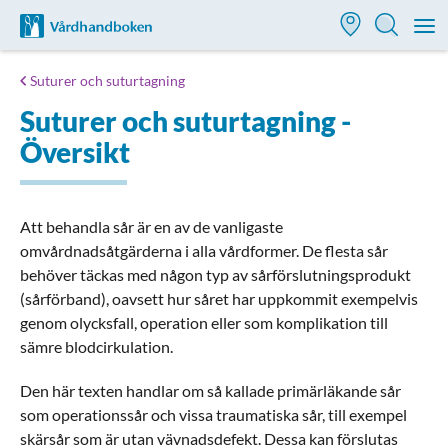
Till startsidan för Vårdhandboken
M
Suturer och suturtagning
Suturer och suturtagning -
Översikt
Att behandla sår är en av de vanligaste
omvårdnadsåtgärderna i alla vårdformer. De flesta sår
behöver täckas med någon typ av sårförslutningsprodukt
(sårförband), oavsett hur såret har uppkommit exempelvis
genom olycksfall, operation eller som komplikation till
sämre blodcirkulation.
Den här texten handlar om så kallade primärläkande sår
som operationssår och vissa traumatiska sår, till exempel
skärsår som är utan vävnadsdefekt. Dessa kan förslutas