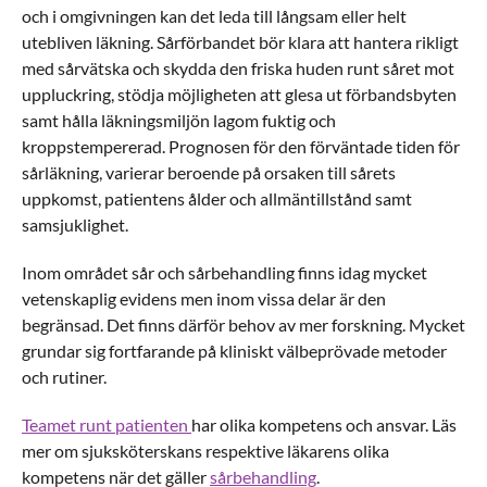
och i omgivningen kan det leda till långsam eller helt
utebliven läkning. Sårförbandet bör klara att hantera rikligt
med sårvätska och skydda den friska huden runt såret mot
uppluckring, stödja möjligheten att glesa ut förbandsbyten
samt hålla läkningsmiljön lagom fuktig och
kroppstempererad. Prognosen för den förväntade tiden för
sårläkning, varierar beroende på orsaken till sårets
uppkomst, patientens ålder och allmäntillstånd samt
samsjuklighet.
Inom området sår och sårbehandling finns idag mycket
vetenskaplig evidens men inom vissa delar är den
begränsad. Det finns därför behov av mer forskning. Mycket
grundar sig fortfarande på kliniskt välbeprövade metoder
och rutiner.
Teamet runt patienten
har olika kompetens och ansvar. Läs
mer om sjuksköterskans respektive läkarens olika
kompetens när det gäller
sårbehandling
.