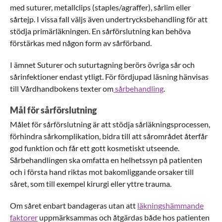
med suturer, metallclips (staples/agraffer), sårlim eller
sårtejp. I vissa fall väljs även undertrycksbehandling för att
stödja primärläkningen. En sårförslutning kan behöva
förstärkas med någon form av sårförband.
I ämnet Suturer och suturtagning berörs övriga sår och
sårinfektioner endast ytligt. För fördjupad läsning hänvisas
till Vårdhandbokens texter om
sårbehandling
.
Mål för sårförslutning
Målet för sårförslutning är att stödja sårläkningsprocessen,
förhindra sårkomplikation, bidra till att sårområdet återfår
god funktion och får ett gott kosmetiskt utseende.
Sårbehandlingen ska omfatta en helhetssyn på patienten
och i första hand riktas mot bakomliggande orsaker till
såret, som till exempel kirurgi eller yttre trauma.
Om såret enbart bandageras utan att
läkningshämmande
faktorer
uppmärksammas och åtgärdas både hos patienten