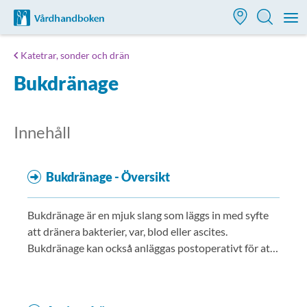
Till startsidan för Vårdhandboken
M
Katetrar, sonder och drän
Bukdränage
Innehåll
Bukdränage - Översikt
Bukdränage är en mjuk slang som läggs in med syfte
att dränera bakterier, var, blod eller ascites.
Bukdränage kan också anläggas postoperativt för att
påvisa blödning eller läckage från operationsområde.