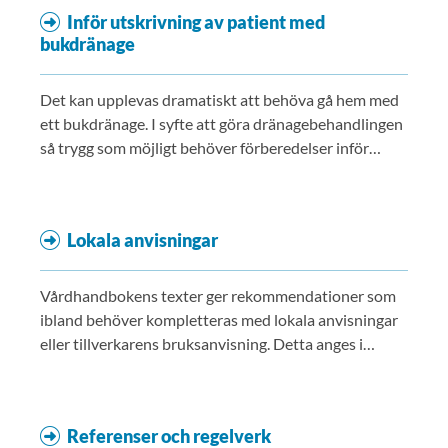
patient och/eller närstående ska finnas beskriven.
Inför utskrivning av patient med
bukdränage
Det kan upplevas dramatiskt att behöva gå hem med
ett bukdränage. I syfte att göra dränagebehandlingen
så trygg som möjligt behöver förberedelser inför
hemgång göras tillsammans med patient och
eventuellt närstående.
Lokala anvisningar
Vårdhandbokens texter ger rekommendationer som
ibland behöver kompletteras med lokala anvisningar
eller tillverkarens bruksanvisning. Detta anges i
löpande text och på denna sida "Lokala anvisningar".
Referenser och regelverk