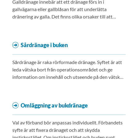
Galldränage innebär att ett dränage förs in i
gallvägarna eller gallblåsan för att underlätta
dränering av galla. Det finns olika orsaker till att
galldränage kan vara nödvändigt, till exempel en
inflammation i gallblåsan eller ett hinder i gallvägarna.
Sårdränage i buken
Sårdränage är raka rörformade dränage. Syftet är att
leda vätska bort från operationsområdet och ge
information om innehåll och utseende på den vätska
som finns där, till exempel blod eller gallvätska.
Omläggning av bukdränage
Val av förband bör anpassas individuellt. Förbandets
syfte är att fixera dränaget och att skydda
insticksstället. Om insticksstället och huden runt