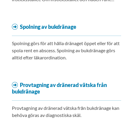
omkring inte uppvisar någon retning byts förbandet
var tredje dygn för övervakning av huden.
Spolning av bukdränage
Spolning görs för att hålla dränaget öppet eller för att
spola rent en abscess. Spolning av bukdränage görs
alltid efter läkarordination.
Provtagning av dränerad vätska från
bukdränage
Provtagning av dränerad vätska från bukdränage kan
behöva göras av diagnostiska skäl.