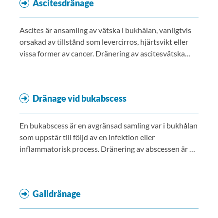
Ascitesdränage
Ascites är ansamling av vätska i bukhålan, vanligtvis
orsakad av tillstånd som levercirros, hjärtsvikt eller
vissa former av cancer. Dränering av ascitesvätska
görs av diagnostiska eller terapeutiska skäl.
Dränage vid bukabscess
En bukabscess är en avgränsad samling var i bukhålan
som uppstår till följd av en infektion eller
inflammatorisk process. Dränering av abscessen är en
vanlig behandling och beroende på var abscessen
sitter används olika dränage.
Galldränage