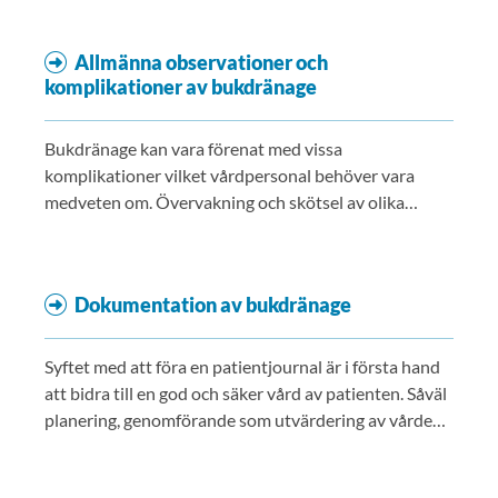
Allmänna observationer och
komplikationer av bukdränage
Bukdränage kan vara förenat med vissa
komplikationer vilket vårdpersonal behöver vara
medveten om. Övervakning och skötsel av olika
dränage är viktig för att minimera riskerna.
Dokumentation av bukdränage
Syftet med att föra en patientjournal är i första hand
att bidra till en god och säker vård av patienten. Såväl
planering, genomförande som utvärdering av vården
måste finnas dokumenterad. Även råd per telefon ska
dokumenteras och viktig information som lämnats till