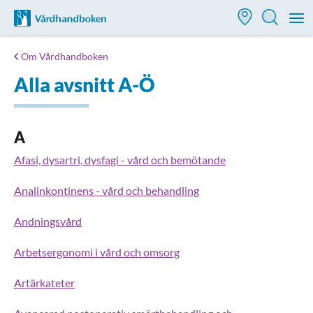
Till startsidan för Vårdhandboken
M
Om Vårdhandboken
Alla avsnitt A-Ö
A
Afasi, dysartri, dysfagi - vård och bemötande
Analinkontinens - vård och behandling
Andningsvård
Arbetsergonomi i vård och omsorg
Artärkateter