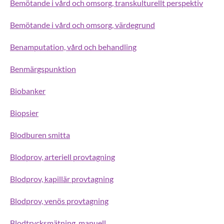
Bemötande i vård och omsorg, transkulturellt perspektiv
Bemötande i vård och omsorg, värdegrund
Benamputation, vård och behandling
Benmärgspunktion
Biobanker
Biopsier
Blodburen smitta
Blodprov, arteriell provtagning
Blodprov, kapillär provtagning
Blodprov, venös provtagning
Blodtrycksmätning, manuell