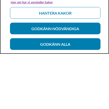
mer om hur vi använder kakor
HANTERA KAKOR
GODKÄNN NÖDVÄNDIGA
GODKÄNN ALLA
Vårdhandboken
Ett metod- och kunskapsstöd för dig som arbetar inom
hälso- och sjukvård och omsorg. Allt innehåll är framtaget i
samarbete med professionen.