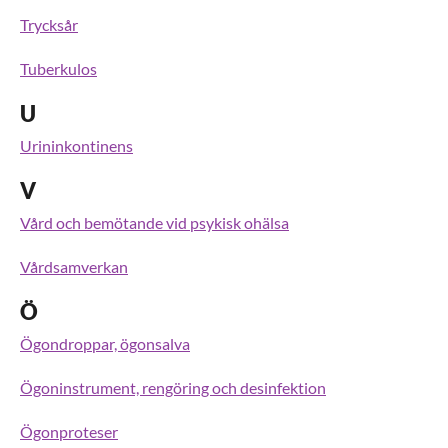
Trycksår
Tuberkulos
U
Urininkontinens
V
Vård och bemötande vid psykisk ohälsa
Vårdsamverkan
Ö
Ögondroppar, ögonsalva
Ögoninstrument, rengöring och desinfektion
Ögonproteser