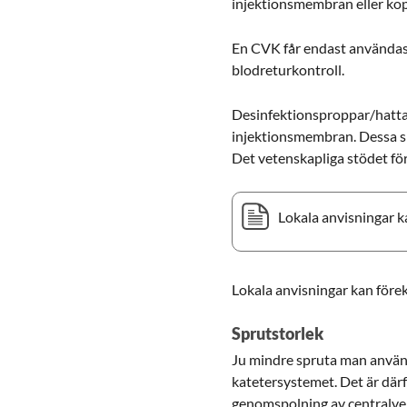
injektionsmembran eller kop
En CVK får endast användas
blodreturkontroll.
Desinfektionsproppar/hattar
injektionsmembran. Dessa sk
Det vetenskapliga stödet fö
Lokala anvisningar k
Lokala anvisningar kan före
Sprutstorlek
Ju mindre spruta man använde
katetersystemet. Det är därf
genomspolning av centralvenö