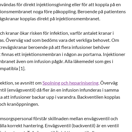
ndas för direkt injektionsgivning eller för att koppla på en
ktionsmembranet noga före påkoppling. Beroende på patientens
evägskranar kopplas direkt på injektionsmembranet.
ch kranar ökar risken för infektion, varför antalet kranar i
as. Överväg vad som bedöms vara det verkliga behovet. Om
a trevägskranar beroende på att flera infusioner behöver
 finnas ett injektionsmembran i någon av portarna. Injektioner
mbranet även om infusion pågår. Alla läkemedel som ges i
patibla [1].
jektion, se avsnitt om
Spolning och heparinisering.
Överväg
il (envägsventil) då fler än en infusion infunderas i samma
ka att infusioner backar upp i varandra. Backventilen kopplas
 och kranöppningen.
 omsorgspersonal förstår skillnaden mellan envägsventil och
älla korrekt hantering. Envägsventil (backventil) är en ventil