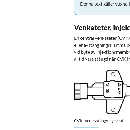
Denna text gäller vuxna. F
Venkateter, inje
En central venkateter (CVK)
eller avstängningsklämma be
vid byte av injektionsmembr
alltid vara stängd när CVK i
CVK med avstängningsventil.