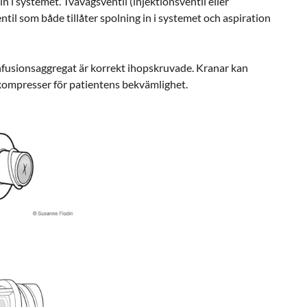
in i systemet. Tvåvägsventil (injektionsventil eller
til som både tillåter spolning in i systemet och aspiration
infusionsaggregat är korrekt ihopskruvade. Kranar kan
kompresser för patientens bekvämlighet.