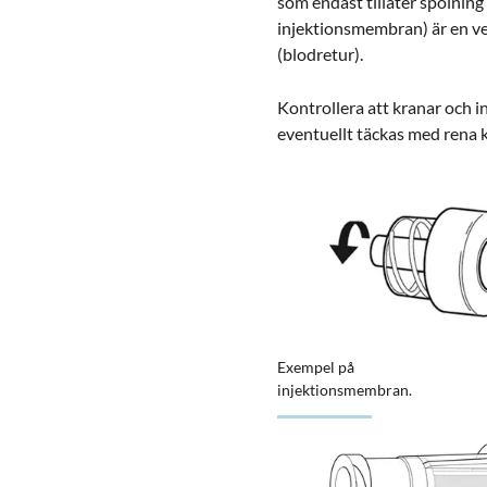
som endast tillåter spolning 
injektionsmembran) är en ven
(blodretur).
Kontrollera att kranar och 
eventuellt täckas med rena 
Exempel på
injektionsmembran.