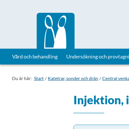
Till startsidan för Vårdhandboken
Vård och behandling
Undersökning och provtagn
Du är här:
Start
Katetrar, sonder och drän
Central venk
Injektion,