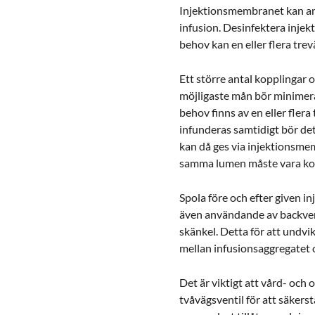
Injektionsmembranet kan anvä
infusion. Desinfektera inje
behov kan en eller flera tr
Ett större antal kopplingar o
möjligaste mån bör minimer
behov finns av en eller fler
infunderas samtidigt bör det
kan då ges via injektionsme
samma lumen måste vara kom
Spola före och efter given in
även användande av backvent
skänkel. Detta för att undvi
mellan infusionsaggregatet
Det är viktigt att vård- och
tvåvägsventil för att säkerst