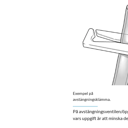
Exempel på
avstängningsklämma.
På avstängningsventilen/öp
vars uppgift är att minska d