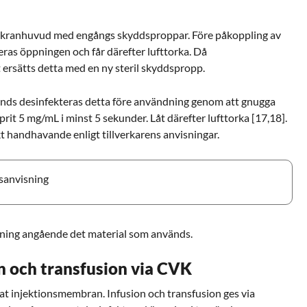
t kranhuvud med engångs skyddsproppar. Före påkoppling av
ras öppningen och får därefter lufttorka. Då
 ersätts detta med en ny steril skyddspropp.
ds desinfekteras detta före användning genom att gnugga
it 5 mg/mL i minst 5 sekunder. Låt därefter lufttorka [17,18].
kt handhavande enligt tillverkarens anvisningar.
ksanvisning
isning angående det material som används.
on och transfusion via CVK
rat injektionsmembran. Infusion och transfusion ges via