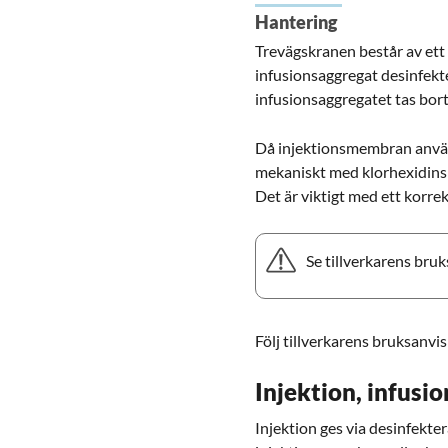
Hantering
Trevägskranen består av et
infusionsaggregat desinfekte
infusionsaggregatet tas bort
Då injektionsmembran använ
mekaniskt med klorhexidinspr
Det är viktigt med ett korre
Se tillverkarens bru
Följ tillverkarens bruksanv
Injektion, infusi
Injektion ges via desinfekte