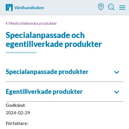
Till startsidan för Vårdhandboken
M
Medicintekniska produkter
Specialanpassade och
egentillverkade produkter
Specialanpassade produkter
Egentillverkade produkter
Godkänd
:
2024-02-29
Författare
: