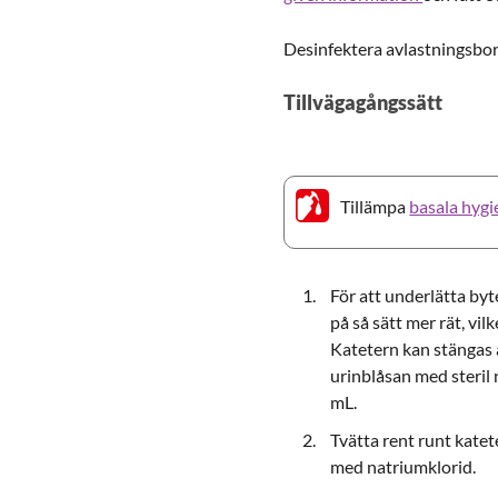
Desinfektera avlastningsbo
Tillvägagångssätt
Tillämpa
basala hygi
För att underlätta byte
på så sätt mer rät, vi
Katetern kan stängas av
urinblåsan med steril 
mL.
Tvätta rent runt kate
med natriumklorid.