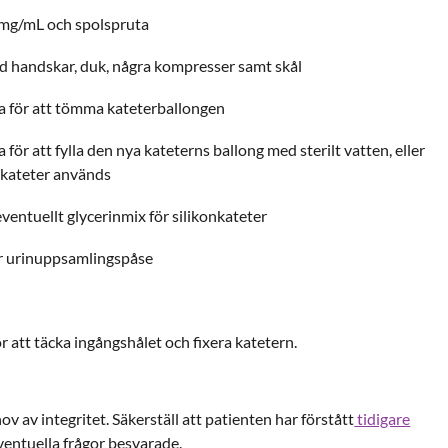
9 mg/mL och spolspruta
d handskar, duk, några kompresser samt skål
a för att tömma kateterballongen
för att fylla den nya kateterns ballong med sterilt vatten, eller
nkateter används
eventuellt glycerinmix för silikonkateter
er urinuppsamlingspåse
 att täcka ingångshålet och fixera katetern.
ov av integritet. Säkerställ att patienten har förstått
tidigare
ventuella frågor besvarade.