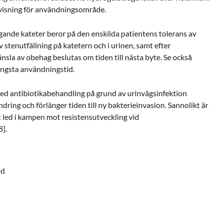
nvisning för användningsområde.
gande kateter beror på den enskilda patientens tolerans av
 stenutfällning på katetern och i urinen, samt efter
nsla av obehag beslutas om tiden till nästa byte. Se också
längsta användningstid.
ed antibiotikabehandling på grund av urinvägsinfektion
ndring och förlänger tiden till ny bakterieinvasion. Sannolikt är
t led i kampen mot resistensutveckling vid
8].
ad