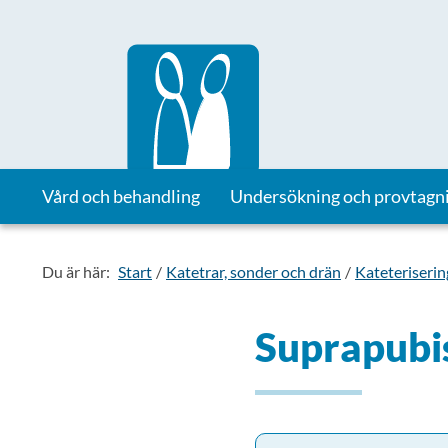
Till startsidan för Vårdhandboken
Vård och behandling
Undersökning och provtagn
Du är här:
Start
Katetrar, sonder och drän
Kateteriserin
Suprapubi