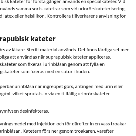
bisk kateter för första gången
används en specialkateter. Vid
 används samma sorts katetrar som
vid urinrörskateterisering,
latex eller helsilikon. Kontrollera tillverkarens anvisning för
prapubisk kateter
rs av läkare. Sterilt material används. Det finns färdiga set med
pliga att användas när suprapubisk kateter appliceras.
kateter som fixeras i urinblåsan genom att fylla en
ägskateter som fixeras med en sutur i huden.
lperbar urinblåsa när ingreppet görs, antingen med urin eller
/mL vilket sprutats in via en tillfällig urinrörskateter.
ymfysen desinfekteras.
vningsmedel med injektion och för därefter in en vass troakar
urinblåsan. Katetern förs ner genom troakaren, varefter