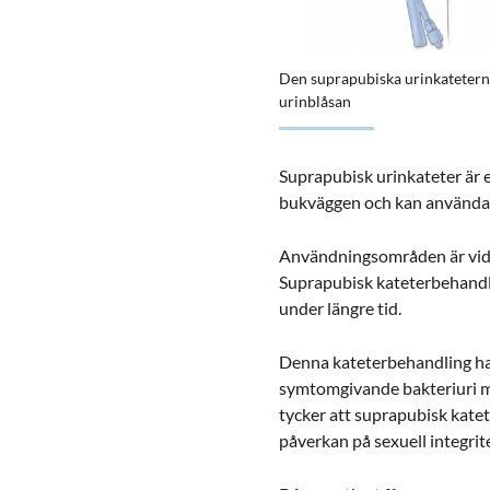
Förstora bilden
Den suprapubiska urinkatetern
urinblåsan
Suprapubisk urinkateter är 
bukväggen och kan användas
Användningsområden är vid ak
Suprapubisk kateterbehandl
under längre tid.
Denna kateterbehandling har 
symtomgivande bakteriuri min
tycker att suprapubisk katet
påverkan på sexuell integrit