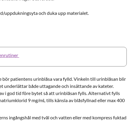
rd/uppdukningsyta och duka upp materialet.
enrutiner
 bör patientens urinblåsa vara fylld. Vinkeln till urinblåsan blir
lket underlättar både uttagande och insättande av kateter.
 i god tid före bytet så att urinblåsan fylls. Alternativt fylls
natriumklorid 9 mg/mL tills känsla av blåsfyllnad eller max 400
terns ingångshål med tvål och vatten eller med kompress fuktad