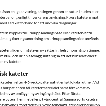
nblåsan enligt anvisning, antingen genom en sutur i huden eller
eterballong enligt tillverkarens anvisning. Fixera katetern mot
med särskilt förband för att undvika dragningar.
tern kopplas till urinuppsamlingspåse eller kateterventil
lj lämplig fixeringsanordning om urinuppsamlingspåse används.
teter glider ur måste en ny sättas in, helst inom någon timme.
 buk- och urinblåsevägg sluta sig så att det blir svårt eller till
en ny kateter.
isk kateter
atetern efter 4-6 veckor, alternativt enligt lokala rutiner. Vid
 hur patienten tål katetermaterialet samt förekomst av
 behov av omläggning av ingångshålet. Efter första
are byten i hemmet eller på vårdcentral. Samma sorts katetrar
ng används, företrädesvis hydrogelbelagd latex eller helsilikon.