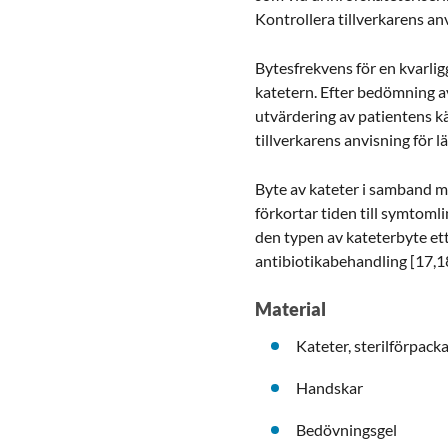
Kontrollera tillverkarens a
Bytesfrekvens för en kvarlig
katetern. Efter bedömning av
utvärdering av patientens kä
tillverkarens anvisning för 
Byte av kateter i samband m
förkortar tiden till symtomli
den typen av kateterbyte et
antibiotikabehandling [17,1
Material
Kateter, sterilförpack
Handskar
Bedövningsgel