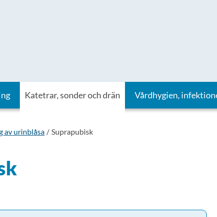
ing
Katetrar, sonder och drän
Vårdhygien, infektion
g av urinblåsa
Suprapubisk
sk