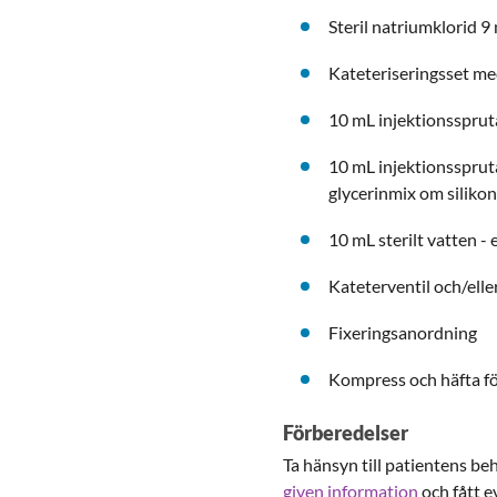
Steril natriumklorid 
Kateteriseringsset me
10 mL injektionssprut
10 mL injektionsspruta 
glycerinmix om siliko
10 mL sterilt vatten - 
Kateterventil och/ell
Fixeringsanordning
Kompress och häfta för
Förberedelser
Ta hänsyn till patientens beh
given information
och fått e