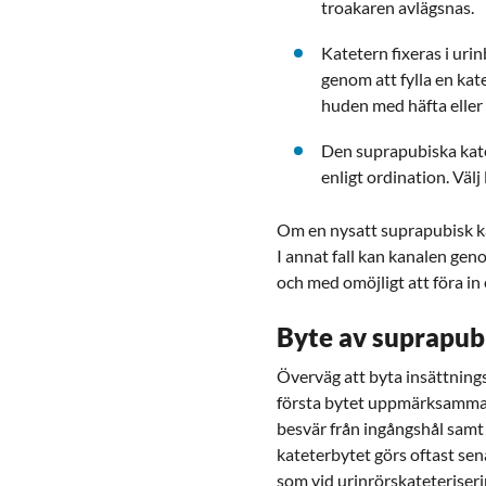
troakaren avlägsnas.
Katetern fixeras i uri
genom att fylla en kat
huden med häfta eller 
Den suprapubiska kate
enligt ordination. Vä
Om en nysatt suprapubisk ka
I annat fall kan kanalen genom
och med omöjligt att föra in 
Byte av suprapub
Överväg att byta insättningsk
första bytet uppmärksammas
besvär från ingångshål samt
kateterbytet görs oftast sen
som vid urinrörskateteriseri