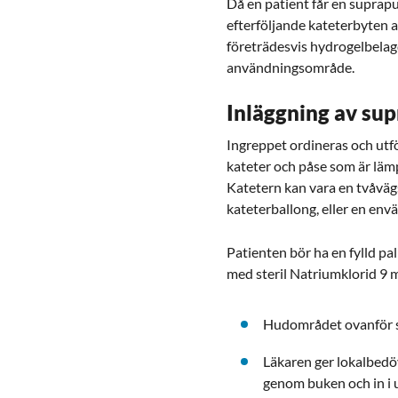
Då en patient får en suprapu
efterföljande kateterbyten
företrädesvis hydrogelbelagd 
användningsområde.
Inläggning av su
Ingreppet ordineras och utfö
kateter och påse som är läm
Katetern kan vara en tvåvägs
kateterballong, eller en env
Patienten bör ha en fylld pa
med steril Natriumklorid 9 mg
Hudområdet ovanför s
Läkaren ger lokalbedö
genom buken och in i 