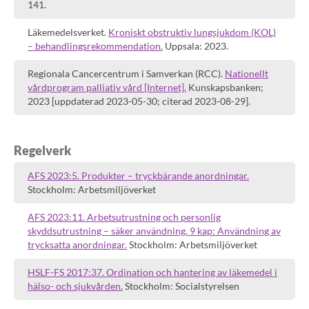
141.
Läkemedelsverket.
Kroniskt obstruktiv lungsjukdom (KOL)
– behandlings­rekommendation.
Uppsala: 2023.
Regionala Cancercentrum i Samverkan (RCC).
Nationellt
vårdprogram palliativ vård [Internet].
Kunskapsbanken;
2023 [uppdaterad 2023-05-30; citerad 2023-08-29].
Regelverk
AFS 2023:5. Produkter – tryckbärande anordningar.
Stockholm: Arbetsmiljöverket
AFS 2023:11. Arbetsutrustning och personlig
skyddsutrustning – säker användning. 9 kap: Användning av
trycksatta anordningar.
Stockholm: Arbetsmiljöverket
HSLF-FS 2017:37. Ordination och hantering av läkemedel i
hälso- och sjukvården.
Stockholm: Socialstyrelsen