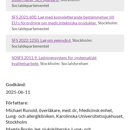
Socialdepartementet
SFS 2021:600. Lag med kompletterande bestämmelser till
EU:s förordning om medicintekniska produkter.
Stockholm:
Socialdepartementet
SFS 2022:1250. Lag om egenvård.
Stockholm:
Socialdepartementet
SOSFS 2011:9. Ledningssystem för systematiskt
kvalitetsarbete.
Stockholm: Socialstyrelsen
Godkänd
:
2025-06-11
Författare
:
Michael
Runold,
överläkare, med. dr.,
Medicinsk enhet,
Lung- och allergikliniken, Karolinska Universitetssjukhuset,
Stockholm
Magda
Borén,
leg. sjuksköterska,
Lung- och