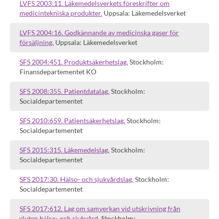
LVFS 2003:11. Läkemedelsverkets föreskrifter om
medicintekniska produkter.
Uppsala: Läkemedelsverket
LVFS 2004:16. Godkännande av medicinska gaser för
försäljning.
Uppsala: Läkemedelsverket
SFS 2004:451. Produktsäkerhetslag.
Stockholm:
Finansdepartementet KO
SFS 2008:355. Patientdatalag.
Stockholm:
Socialdepartementet
SFS 2010:659. Patientsäkerhetslag.
Stockholm:
Socialdepartementet
SFS 2015:315. Läkemedelslag.
Stockholm:
Socialdepartementet
SFS 2017:30. Hälso- och sjukvårdslag.
Stockholm:
Socialdepartementet
SFS 2017:612. Lag om samverkan vid utskrivning från
sluten hälso- och sjukvård.
Stockholm: