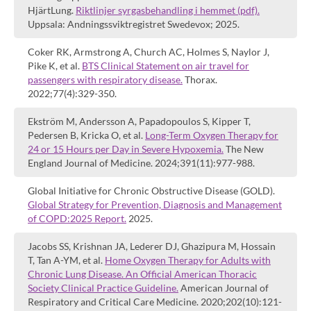
HjärtLung.
Riktlinjer syrgasbehandling i hemmet (pdf).
Uppsala: Andningssviktregistret Swedevox; 2025.
Coker RK, Armstrong A, Church AC, Holmes S, Naylor J,
Pike K, et al.
BTS Clinical Statement on air travel for
passengers with respiratory disease.
Thorax.
2022;77(4):329-350.
Ekström M, Andersson A, Papadopoulos S, Kipper T,
Pedersen B, Kricka O, et al.
Long-Term Oxygen Therapy for
24 or 15 Hours per Day in Severe Hypoxemia.
The New
England Journal of Medicine. 2024;391(11):977-988.
Global Initiative for Chronic Obstructive Disease (GOLD).
Global Strategy for Prevention, Diagnosis and Management
of COPD:2025 Report.
2025.
Jacobs SS, Krishnan JA, Lederer DJ, Ghazipura M, Hossain
T, Tan A-YM, et al.
Home Oxygen Therapy for Adults with
Chronic Lung Disease. An Official American Thoracic
Society Clinical Practice Guideline.
American Journal of
Respiratory and Critical Care Medicine. 2020;202(10):121-