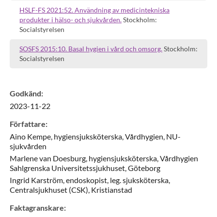
HSLF-FS 2021:52. Användning av medicintekniska
produkter i hälso- och sjukvården.
Stockholm:
Socialstyrelsen
SOSFS 2015:10. Basal hygien i vård och omsorg.
Stockholm:
Socialstyrelsen
Godkänd
:
2023-11-22
Författare
:
Aino
Kempe,
hygiensjuksköterska,
Vårdhygien, NU-
sjukvården
Marlene
van Doesburg,
hygiensjuksköterska,
Vårdhygien
Sahlgrenska Universitetssjukhuset,
Göteborg
Ingrid
Karström,
endoskopist, leg. sjuksköterska,
Centralsjukhuset (CSK),
Kristianstad
Faktagranskare
: