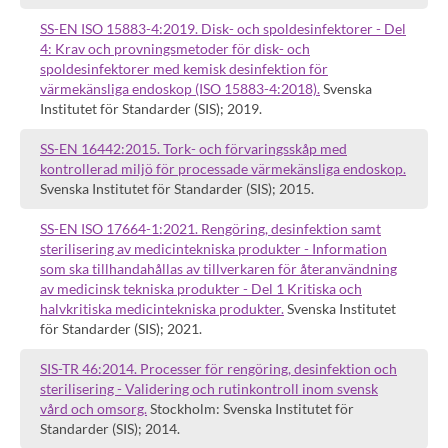
SS-EN ISO 15883-4:2019. Disk- och spoldesinfektorer - Del
4: Krav och provningsmetoder för disk- och
spoldesinfektorer med kemisk desinfektion för
värmekänsliga endoskop (ISO 15883-4:2018).
Svenska
Institutet för Standarder (SIS); 2019.
SS-EN 16442:2015. Tork- och förvaringsskåp med
kontrollerad miljö för processade värmekänsliga endoskop.
Svenska Institutet för Standarder (SIS); 2015.
SS-EN ISO 17664-1:2021. Rengöring, desinfektion samt
sterilisering av medicintekniska produkter - Information
som ska tillhandahållas av tillverkaren för återanvändning
av medicinsk tekniska produkter - Del 1 Kritiska och
halvkritiska medicintekniska produkter.
Svenska Institutet
för Standarder (SIS); 2021.
SIS-TR 46:2014. Processer för rengöring, desinfektion och
sterilisering - Validering och rutinkontroll inom svensk
vård och omsorg.
Stockholm: Svenska Institutet för
Standarder (SIS); 2014.