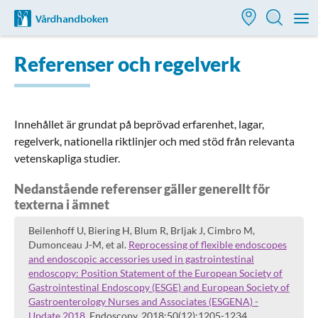
Till startsidan för Vårdhandboken
M
Referenser och regelverk
Innehållet är grundat på beprövad erfarenhet, lagar,
regelverk, nationella riktlinjer och med stöd från relevanta
vetenskapliga studier.
Nedanstående referenser gäller generellt för
texterna i ämnet
Beilenhoff U, Biering H, Blum R, Brljak J, Cimbro M,
Dumonceau J-M, et al.
Reprocessing of flexible endoscopes
and endoscopic accessories used in gastrointestinal
endoscopy: Position Statement of the European Society of
Gastrointestinal Endoscopy (ESGE) and European Society of
Gastroenterology Nurses and Associates (ESGENA) -
Update 2018.
Endoscopy. 2018;50(12):1205-1234.