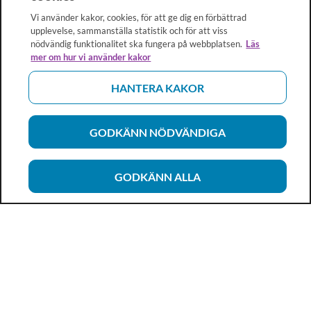
Vi använder kakor, cookies, för att ge dig en förbättrad
upplevelse, sammanställa statistik och för att viss
nödvändig funktionalitet ska fungera på webbplatsen.
Läs
mer om hur vi använder kakor
HANTERA KAKOR
GODKÄNN NÖDVÄNDIGA
GODKÄNN ALLA
Vårdhandboken
Ett metod- och kunskapsstöd för dig som arbetar inom
hälso- och sjukvård och omsorg. Allt innehåll är framtaget i