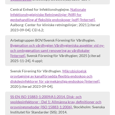
Central Enhed for Infektionshygiejne.
Nationale
Infektionshygiejniske Retningslinjer (NIR) for
genbehandling af fleksible endoskoper (pdf) [Internet].
Aalborg: Center for kliniske retningslinjer; 2021 [citerad
2023-09-04]. CEI 6.2;
Arbetsgruppen BOV/Svensk Förening för Vårdhygien.
Byggnation och vårdhygien Vårdhygieniska aspekter vid ny-
och ombyggnation samt renovering av vårdlokaler
[Internet].
Svensk Förening för Vårdhygien; 2025 [citerad
2025-11-24]. 4 uppl;
Svensk Förening för Vårdhygien.
Mikrobiologisk
provtagning av kanalförsedda flexibla endoskop och
diskdesinfektorer för värmekänsliga endoskop [Internet].
2020 [citerad 2023-09-04].
SS-EN ISO 15883-1:2009/A1:2014. Disk- och
spoldesinfektorer - Del 1: Allmänna krav, definitioner och
provningsmetoder (ISO 15883-1:2006).
Stockholm: Svenska
Institutet för Standarder (SIS); 2014.