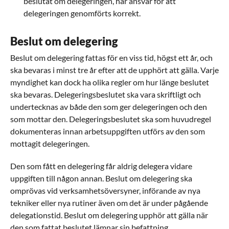
beslutat om delegeringen, har ansvar för att
delegeringen genomförts korrekt.
Beslut om delegering
Beslut om delegering fattas för en viss tid, högst ett år, och
ska bevaras i minst tre år efter att de upphört att gälla. Varje
myndighet kan dock ha olika regler om hur länge beslutet
ska bevaras. Delegeringsbeslutet ska vara skriftligt och
undertecknas av både den som ger delegeringen och den
som mottar den. Delegeringsbeslutet ska som huvudregel
dokumenteras innan arbetsuppgiften utförs av den som
mottagit delegeringen.
Den som fått en delegering får aldrig delegera vidare
uppgiften till någon annan. Beslut om delegering ska
omprövas vid verksamhetsöversyner, införande av nya
tekniker eller nya rutiner även om det är under pågående
delegationstid. Beslut om delegering upphör att gälla när
den som fattat beslutet lämnar sin befattning.