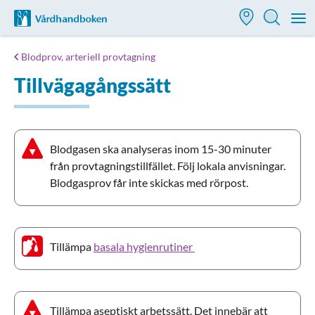
Till startsidan för Vårdhandboken
M
Blodprov, arteriell provtagning
Tillvägagångssätt
Blodgasen ska analyseras inom 15-30 minuter
från provtagningstillfället. Följ lokala anvisningar.
Blodgasprov får inte skickas med rörpost.
Tillämpa
basala hygienrutiner
Tillämpa aseptiskt arbetssätt. Det innebär att