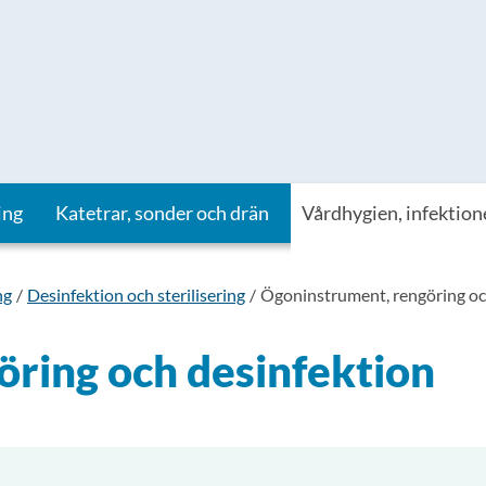
ing
Katetrar, sonder och drän
Vårdhygien, infektion
ng
Desinfektion och sterilisering
Ögoninstrument, rengöring oc
ring och desinfektion