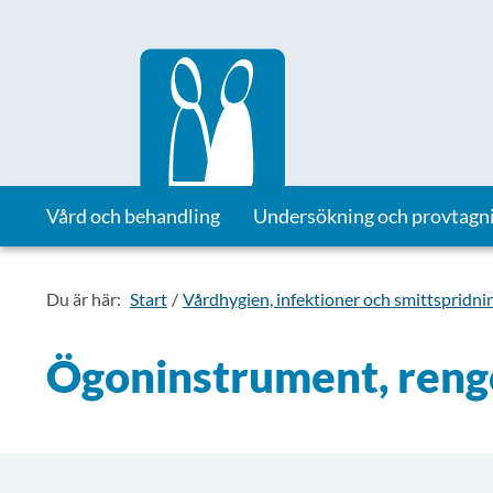
Till startsidan för Vårdhandboken
Vård och behandling
Undersökning och provtagn
Du är här:
Start
Vårdhygien, infektioner och smittspridni
Ögoninstrument, rengö