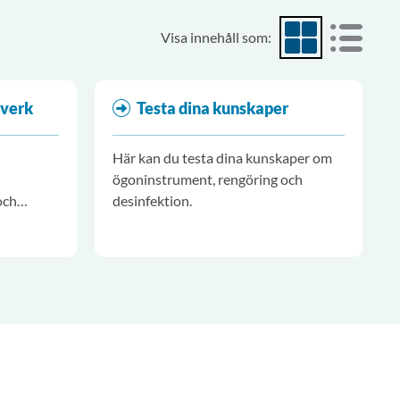
Visa innehåll som:
Visa som rutnät
Visa som
lverk
Testa dina kunskaper
Här kan du testa dina kunskaper om
ögoninstrument, rengöring och
och
desinfektion.