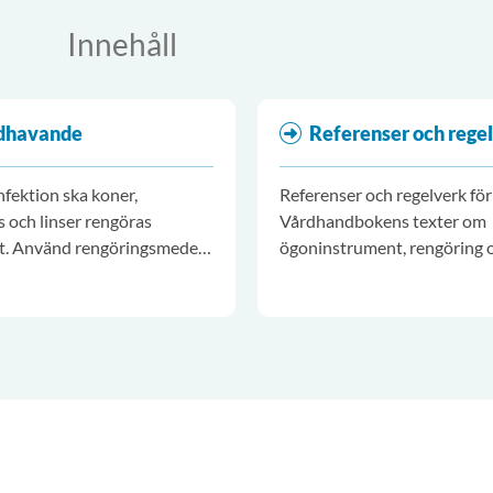
Innehåll
dhavande
Referenser och rege
nfektion ska koner,
Referenser och regelverk för
s och linser rengöras
Vårdhandbokens texter om
t. Använd rengöringsmedel
ögoninstrument, rengöring 
 enligt tillverkarens
desinfektion.
sningar. Använd handskar.