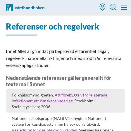
Till startsidan för Vårdhandboken
M
Referenser och regelverk
Innehållet är grundat på beprövad erfarenhet, lagar,
regelverk, nationella riktlinjer och med stöd från relevanta
vetenskapliga studier.
Nedanstående referenser gäller generellt för
texterna i ämnet
Folkhälsomyndigheten.
Att förebygga vårdrelaterade
infektioner: ett kunskapsunderlag.
Stockholm:
Socialstyrelsen; 2006.
Nationell arbetsgrupp (NAG) Vårdhygien: Nationellt
system för kunskapsstyrning hälso- och sjukvård.
Vägledning för desinfektion i vården.
Sveriges Regioner i