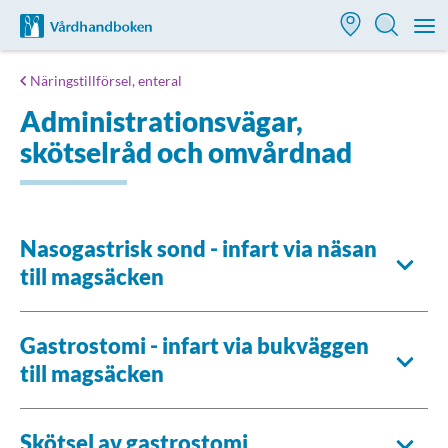
Till startsidan för Vårdhandboken
M
Näringstillförsel, enteral
Administrationsvägar,
skötselråd och omvårdnad
Nasogastrisk sond - infart via näsan
till magsäcken
Gastrostomi - infart via bukväggen
till magsäcken
Skötsel av gastrostomi