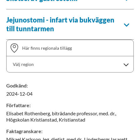
Jejunostomi - infart via bukväggen
till tunntarmen
Här finns regionala tillägg
Välj region
Godkänd
:
2024-12-04
Skåne
Sörmland
Författare
:
Uppsala län
Elisabet
Rothenberg,
biträdande professor, med. dr.,
Visa tillägg
Välj en region för att visa tillägg
Högskolan Kristianstad,
Kristianstad
Faktagranskare
:
Mikael
Karlsson,
leg. dietist, med.dr.,
Lindesbergs lasarett,