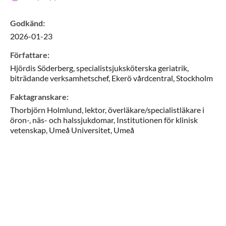
Godkänd
:
2026-01-23
Författare
:
Hjördis
Söderberg,
specialistsjuksköterska geriatrik,
biträdande verksamhetschef,
Ekerö vårdcentral,
Stockholm
Faktagranskare
:
Thorbjörn
Holmlund,
lektor, överläkare/specialistläkare i
öron-, näs- och halssjukdomar,
Institutionen för klinisk
vetenskap, Umeå Universitet,
Umeå