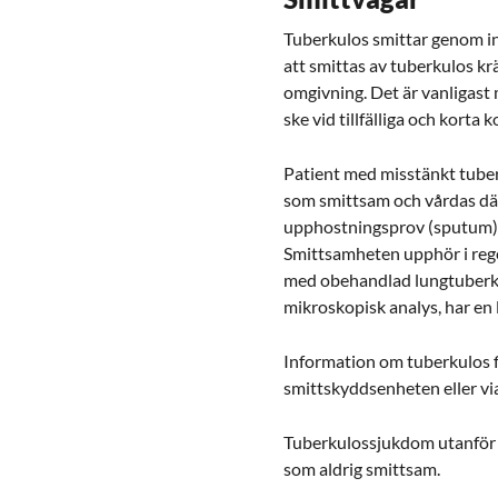
Tuberkulos smittar genom ina
att smittas av tuberkulos k
omgivning. Det är vanligast
ske vid tillfälliga och korta 
Patient med misstänkt tuber
som smittsam och vårdas där
upphostningsprov (sputum),
Smittsamheten upphör i rege
med obehandlad lungtuberkul
mikroskopisk analys, har en
Information om tuberkulos fin
smittskyddsenheten eller vi
Tuberkulossjukdom utanför l
som aldrig smittsam.