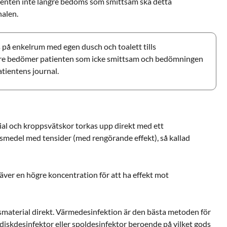
ienten inte längre bedöms som smittsam ska detta
nalen.
 på enkelrum med egen dusch och toalett tills
are bedömer patienten som icke smittsam och bedömningen
tientens journal.
rial och kroppsvätskor torkas upp direkt med ett
smedel med tensider (med rengörande effekt), så kallad
äver en högre koncentration för att ha effekt mot
material direkt. Värmedesinfektion är den bästa metoden för
diskdesinfektor eller spoldesinfektor beroende på vilket gods