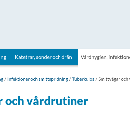
ing
Katetrar, sonder och drän
Vårdhygien, infektion
ng
Infektioner och smittspridning
Tuberkulos
Smittvägar och 
 och vårdrutiner