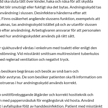
 ska sluta tätt över kinder, haka och näsa för att skydda
t blir smutsigt eller fuktigt ska det bytas. Andningsskydd tas
användning i slussen. Desinfektera händerna efter att
. Finns osäkerhet angående slussens funktion, exempelvis att
aknas, tas andningsskydd istället på och av utanför slussen
e efter användning. Arbetsgivaren ansvarar för att personalen
med hur andningsskyddet används på rätt sätt.
 sjukhusvård vårdas i enkelrum med toalett eller enligt den
edömning. Vid misstänkt smittsam multiresistent tuberkulos
ed reglerad ventilation och negativt tryck.
a besökare begränsas och besök av små barn och
 bör avstyras. De som besöker patienten ska få information om
strueras i hur andningsskydd används korrekt.
m smittförebyggande åtgärder och korrekt hostteknik och
nen med pappersnäsduk för engångsbruk vid hosta. Använd
i avfallspåse följt av handdesinfektion. Patient med misstänkt