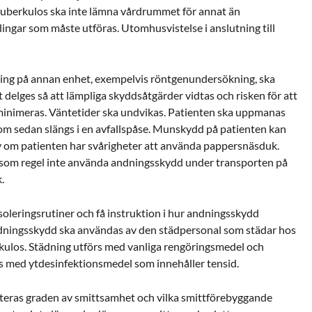
tuberkulos ska inte lämna vårdrummet för annat än
ngar som måste utföras. Utomhusvistelse i anslutning till
ning på annan enhet, exempelvis röntgenundersökning, ska
delges så att lämpliga skyddsåtgärder vidtas och risken för att
minimeras. Väntetider ska undvikas. Patienten ska uppmanas
om sedan slängs i en avfallspåse. Munskydd på patienten kan
v om patienten har svårigheter att använda pappersnäsduk.
som regel inte använda andningsskydd under transporten på
.
isoleringsrutiner och få instruktion i hur andningsskydd
ndningsskydd ska användas av den städpersonal som städar hos
kulos. Städning utförs med vanliga rengöringsmedel och
as med ytdesinfektionsmedel som innehåller tensid.
teras graden av smittsamhet och vilka smittförebyggande