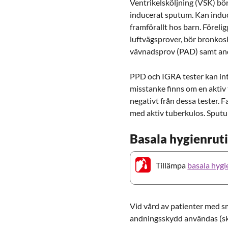
Ventrikelsköljning (VSK) bö
inducerat sputum. Kan induc
framförallt hos barn. Föreli
luftvägsprover, bör bronkos
vävnadsprov (PAD) samt andr
PPD och IGRA tester kan inte
misstanke finns om en aktiv 
negativt från dessa tester. 
med aktiv tuberkulos. Sput
Basala hygienrut
Tillämpa
basala hygi
Vid vård av patienter med s
andningsskydd användas (sk