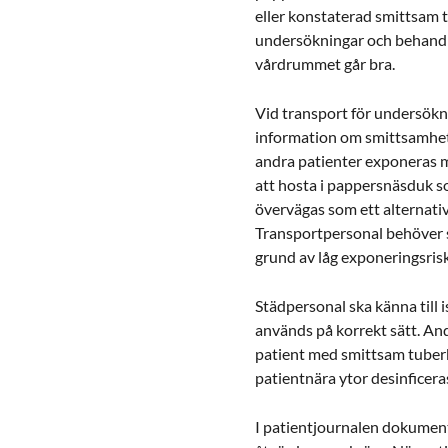
eller konstaterad smittsam 
undersökningar och behandli
vårdrummet går bra.
Vid transport för undersök
information om smittsamhet 
andra patienter exponeras 
att hosta i pappersnäsduk s
övervägas som ett alternati
Transportpersonal behöver 
grund av låg exponeringsrisk
Städpersonal ska känna till 
används på korrekt sätt. A
patient med smittsam tuber
patientnära ytor desinficer
I patientjournalen dokumen