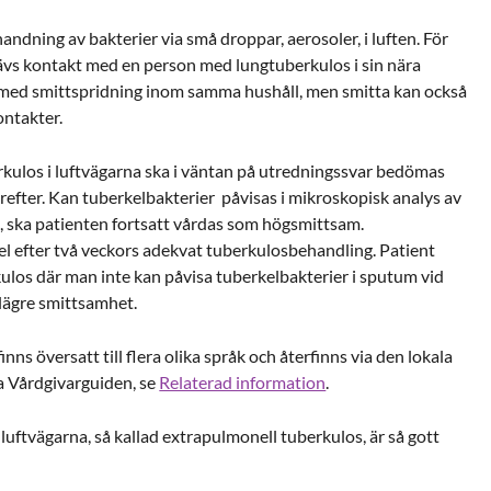
ndning av bakterier via små droppar, aerosoler, i luften. För
rävs kontakt med en person med lungtuberkulos i sin nära
 med smittspridning inom samma hushåll, men smitta kan också
kontakter.
kulos i luftvägarna ska i väntan på utredningssvar bedömas
efter. Kan tuberkelbakterier påvisas i mikroskopisk analys av
 ska patienten fortsatt vårdas som högsmittsam.
l efter två veckors adekvat tuberkulosbehandling. Patient
os där man inte kan påvisa tuberkelbakterier i sputum vid
 lägre smittsamhet.
ns översatt till flera olika språk och återfinns via den lokala
a Vårdgivarguiden, se
Relaterad information
.
uftvägarna, så kallad extrapulmonell tuberkulos, är så gott