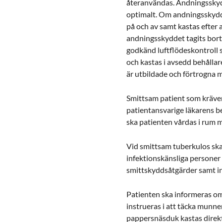
återanvändas. Andningsskydd
optimalt. Om andningsskydde
på och av samt kastas efter 
andningsskyddet tagits bort
godkänd luftflödeskontroll s
och kastas i avsedd behållar
är utbildade och förtrogna 
Smittsam patient som kräver
patientansvarige läkarens b
ska patienten vårdas i rum m
Vid smittsam tuberkulos sk
infektionskänsliga personer
smittskyddsåtgärder samt in
Patienten ska informeras o
instrueras i att täcka mun
pappersnäsduk kastas direkt 