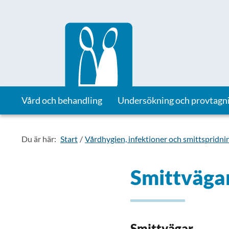
Till startsidan för Vårdhandboken
Vård och behandling
Undersökning och provtagn
Du är här:
Start
Vårdhygien, infektioner och smittspridni
Smittvägar
Smittvägar