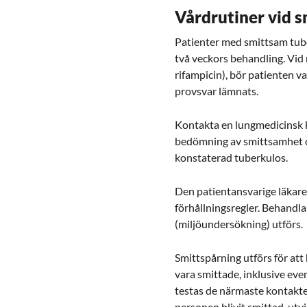
Vårdrutiner vid 
Patienter med smittsam tuberk
två veckors behandling. Vid
rifampicin), bör patienten v
provsvar lämnats.
Kontakta en lungmedicinsk kl
bedömning av smittsamhet oc
konstaterad tuberkulos.
Den patientansvarige läkare
förhållningsregler. Behandla
(miljöundersökning) utförs.
Smittspårning utförs för att
vara smittade, inklusive ev
testas de närmaste kontakter
personen blivit smittad, utv