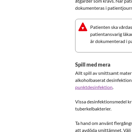
åtgärder som krävs. När pat
dokumenteras i patientjour
Patienten ska vårdas
patientansvarig läk
är dokumenterad i pa
Spill med mera
Allt spill av smittsamt mate
alkoholbaserat desinfektion
punktdesinfektion
.
Vissa desinfektionsmedel kr
tuberkelbakterier.
Ta hand om använt flergångs
att avdöda smittämnet. Välj 