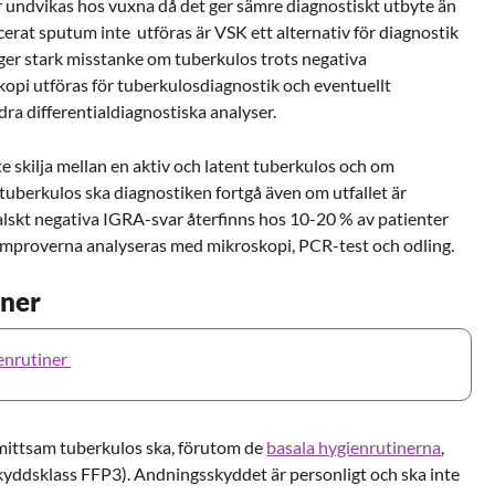
r undvikas hos vuxna då det ger sämre diagnostiskt utbyte än
erat sputum inte utföras är VSK ett alternativ för diagnostik
gger stark misstanke om tuberkulos trots negativa
kopi utföras för tuberkulosdiagnostik och eventuellt
a differentialdiagnostiska analyser.
 skilja mellan en aktiv och latent tuberkulos och om
tuberkulos ska diagnostiken fortgå även om utfallet är
Falskt negativa IGRA-svar återfinns hos 10-20 % av patienter
umproverna analyseras med mikroskopi, PCR-test och odling.
iner
enrutiner
mittsam tuberkulos ska, förutom de
basala hygienrutinerna
,
yddsklass FFP3). Andningsskyddet är personligt och ska inte