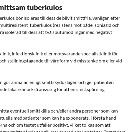
smittsam tuberkulos
ulos bör isoleras till dess de blivit smittfria, vanligen efter
 multiresistent tuberkulos (resistens mot både isoniazid och
ara isolerad till dess att två sputumodlingar med negativt
inik, infektionsklinik eller motsvarande specialistklinik för
h ställningstagande till vårdform vid misstanke om eller vid
n gör anmälan enligt smittskyddslagen och ger patienten
nde läkare är också ansvarig för att en smittspårning
 hitta eventuell smittkälla och/eller andra personer som kan
entuella medpatienter som kan ha exponerats. I första hand
na och om testet utfaller positivt, vilket tolkas som att
idgas smittspårningen till mer sporadiska kontakter. Testet som