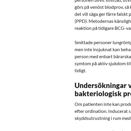
görs på venöst blodprov, så 
det vill säga ger färre falsk
(PPD). Metodernas känslighet
reaktion på tidigare BCG-va
Smittade personer lungrönt
men inte insjuknat kan behan
person med enbart bärarskap 
symtom på aktiv sjukdom til
tidigt.
Undersökningar v
bakteriologisk p
Om patienten inte kan prod
efter ordination. Inducerat
skyddsutrustning i rum med