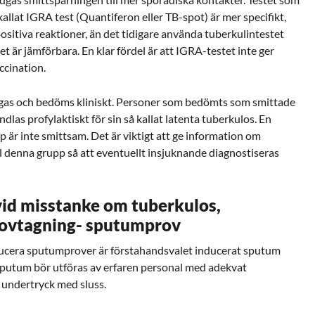
kallat IGRA test (Quantiferon eller TB-spot) är mer specifikt,
t positiva reaktioner, än det tidigare använda tuberkulintestet
 är jämförbara. En klar fördel är att IGRA-testet inte ger
ccination.
gas och bedöms kliniskt. Personer som bedömts som smittade
dlas profylaktiskt för sin så kallat latenta tuberkulos. En
är inte smittsam. Det är viktigt att ge information om
l denna grupp så att eventuellt insjuknande diagnostiseras
id misstanke om tuberkulos,
rovtagning- sputumprov
ucera sputumprover är förstahandsvalet inducerat sputum
 sputum bör utföras av erfaren personal med adekvat
 undertryck med sluss.