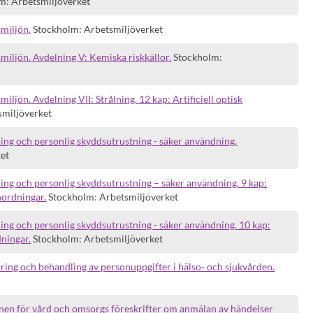
m: Arbetsmiljöverket
smiljön.
Stockholm: Arbetsmiljöverket
miljön. Avdelning V: Kemiska riskkällor.
Stockholm:
iljön. Avdelning VII: Strålning. 12 kap: Artificiell optisk
smiljöverket
ing och personlig skyddsutrustning - säker användning.
ket
ng och personlig skyddsutrustning – säker användning. 9 kap:
nordningar.
Stockholm: Arbetsmiljöverket
ng och personlig skyddsutrustning - säker användning. 10 kap:
dningar.
Stockholm: Arbetsmiljöverket
ing och behandling av personuppgifter i hälso- och sjukvården.
nen för vård och omsorgs föreskrifter om anmälan av händelser