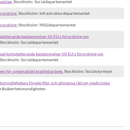
etslag.
Stockholm: Socialdepartementet
örordning.
Stockholm: Infrastrukturdepartementet
örordning.
Stockholm: Miljödepartementet
letterande bestämmelser till EU:s förordning om
Stockholm: Socialdepartementet
ed kompletterande bestämmelser till EU:s förordning om
Stockholm: Socialdepartementet
m för systematiskt kvalitetsarbete.
Stockholm: Socialstyrelsen
tsmyndighetens föreskrifter och allmänna råd om medicinska
trålsäkerhetsmyndigheten