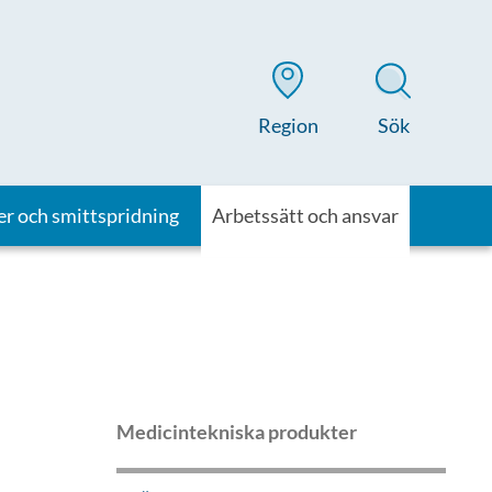
Region
Sök
er och smittspridning
Arbetssätt och ansvar
Medicintekniska produkter