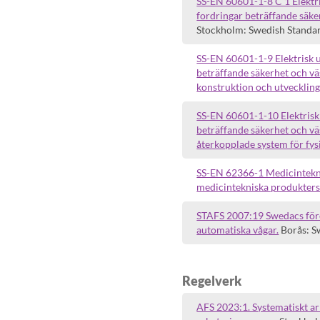
SS-EN 60601-1-8 C 1 Elektri
fordringar beträffande säke
Stockholm: Swedish Standards
SS-EN 60601-1-9 Elektrisk u
beträffande säkerhet och vä
konstruktion och utveckling
SS-EN 60601-1-10 Elektrisk 
beträffande säkerhet och väs
återkopplade system för fysi
SS-EN 62366-1 Medicinteknis
medicintekniska produkters
STAFS 2007:19 Swedacs före
automatiska vågar.
Borås: S
Regelverk
AFS 2023:1. Systematiskt ar