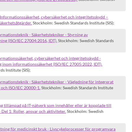
nformationssäkerhet, cybersäkerhet och integritetsskydd –
äkerhetsåtgärder.
Stockholm: Swedish Standards Institute (SIS);
mationsteknik - Säkerhetstekniker - Styrning av
ning (ISO/IEC 27004:2016, IDT).
Stockholm: Swedish Standards
rmationssäkerhet, cybersäkerhet och integritetsskydd -
g inom informationssäkerhet (ISO/IEC 27005:2022, IDT).
 Institute (SIS);
mationsteknik - Säkerhetstekniker - Vägledning för integrerat
 och ISO/IEC 20000-1.
Stockholm: Swedish Standards Institute
 tillämpad på IT-nätverk som innehåller eller är kopplade till
Del 1: Roller, ansvar och aktiviteter.
Stockholm: Swedish
tning för medicinskt bruk - Livscykelprocesser för programvara