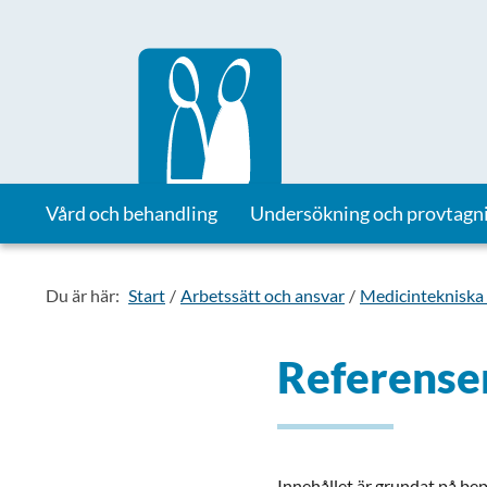
Till startsidan för Vårdhandboken
Vård och behandling
Undersökning och provtagn
Du är här:
Start
Arbetssätt och ansvar
Medicintekniska
Referenser
Innehållet är grundat på bepr