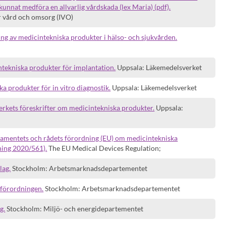
unnat medföra en allvarlig vårdskada (lex Maria) (pdf).
r vård och omsorg (IVO)
g av medicintekniska produkter i hälso- och sjukvården.
tekniska produkter för implantation.
Uppsala: Läkemedelsverket
a produkter för in vitro diagnostik.
Uppsala: Läkemedelsverket
rkets föreskrifter om medicintekniska produkter.
Uppsala:
mentets och rådets förordning (EU) om medicintekniska
ning 2020/561).
The EU Medical Devices Regulation;
lag.
Stockholm: Arbetsmarknadsdepartementet
förordningen.
Stockholm: Arbetsmarknadsdepartementet
g.
Stockholm: Miljö- och energidepartementet