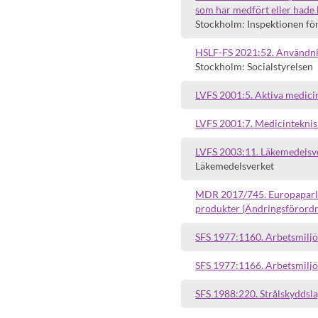
som har medfört eller hade k
Stockholm: Inspektionen fö
HSLF-FS 2021:52. Användnin
Stockholm: Socialstyrelsen
LVFS 2001:5. Aktiva medicin
LVFS 2001:7. Medicinteknisk
LVFS 2003:11. Läkemedelsve
Läkemedelsverket
MDR 2017/745. Europaparla
produkter (Ändringsförord
SFS 1977:1160. Arbetsmiljö
SFS 1977:1166. Arbetsmiljö
SFS 1988:220. Strålskyddsla