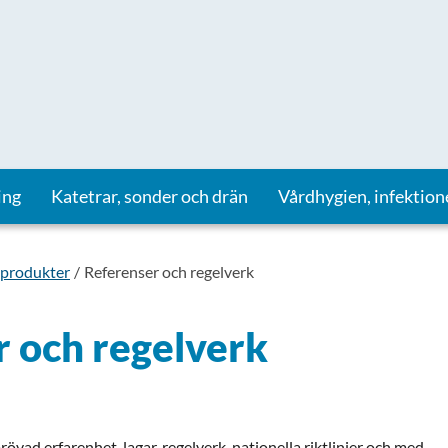
ing
Katetrar, sonder och drän
Vårdhygien, infektion
 produkter
Referenser och regelverk
 och regelverk
övad erfarenhet, lagar, regelverk, nationella riktlinjer och med