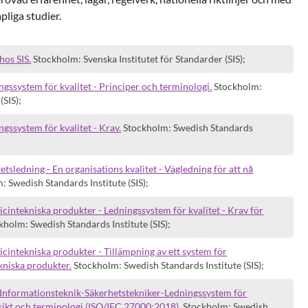
pliga studier.
hos SIS.
Stockholm: Svenska Institutet för Standarder (SIS);
ssystem för kvalitet - Principer och terminologi.
Stockholm:
(SIS);
ssystem för kvalitet - Krav.
Stockholm: Swedish Standards
sledning - En organisations kvalitet - Vägledning för att nå
 Swedish Standards Institute (SIS);
ntekniska produkter - Ledningssystem för kvalitet - Krav för
holm: Swedish Standards Institute (SIS);
intekniska produkter - Tillämpning av ett system för
kniska produkter.
Stockholm: Swedish Standards Institute (SIS);
Informationsteknik-Säkerhetstekniker-Ledningssystem för
ikt och terminologi (ISO/IEC 27000:2018).
Stockholm: Swedish