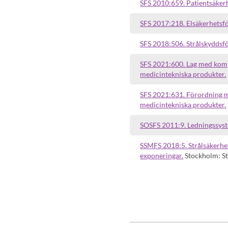
SFS 2010:659. Patientsäkerh
SFS 2017:218. Elsäkerhetsf
SFS 2018:506. Strålskyddsf
SFS 2021:600. Lag med komp
medicintekniska produkter.
SFS 2021:631. Förordning m
medicintekniska produkter.
SOSFS 2011:9. Ledningssyste
SSMFS 2018:5. Strålsäkerhe
exponeringar.
Stockholm: S