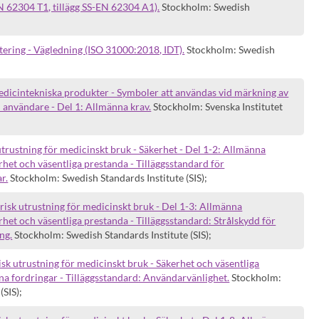
N 62304 T1, tillägg SS-EN 62304 A1).
Stockholm: Swedish
ering - Vägledning (ISO 31000:2018, IDT).
Stockholm: Swedish
icintekniska produkter - Symboler att användas vid märkning av
l användare - Del 1: Allmänna krav.
Stockholm: Svenska Institutet
trustning för medicinskt bruk - Säkerhet - Del 1-2: Allmänna
rhet och väsentliga prestanda - Tilläggsstandard för
r.
Stockholm: Swedish Standards Institute (SIS);
isk utrustning för medicinskt bruk - Del 1-3: Allmänna
het och väsentliga prestanda - Tilläggsstandard: Strålskydd för
ng.
Stockholm: Swedish Standards Institute (SIS);
sk utrustning för medicinskt bruk - Säkerhet och väsentliga
na fordringar - Tilläggsstandard: Användarvänlighet.
Stockholm:
(SIS);