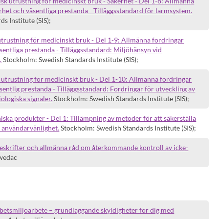
sk utrustning för medicinskt bruk - Säkerhet - Del 1-8: Allmänna
rhet och väsentliga prestanda - Tilläggsstandard för larmsystem.
 Institute (SIS);
trustning för medicinskt bruk - Del 1-9: Allmänna fordringar
sentliga prestanda - Tilläggsstandard: Miljöhänsyn vid
.
Stockholm: Swedish Standards Institute (SIS);
utrustning för medicinskt bruk - Del 1-10: Allmänna fordringar
entlig prestanda - Tilläggsstandard: Fordringar för utveckling av
ologiska signaler.
Stockholm: Swedish Standards Institute (SIS);
ka produkter - Del 1: Tillämpning av metoder för att säkerställa
 användarvänlighet.
Stockholm: Swedish Standards Institute (SIS);
skrifter och allmänna råd om återkommande kontroll av icke-
wedac
betsmiljöarbete – grundläggande skyldigheter för dig med