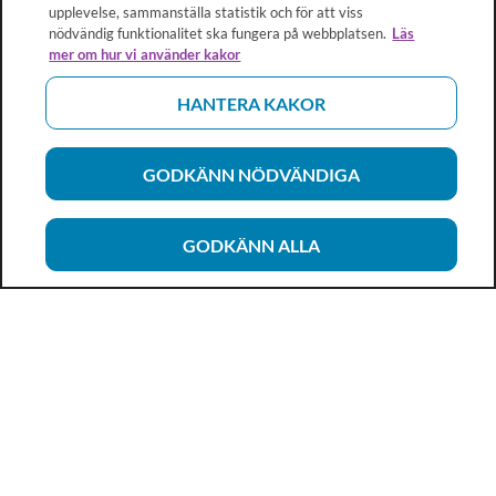
upplevelse, sammanställa statistik och för att viss
nödvändig funktionalitet ska fungera på webbplatsen.
Läs
mer om hur vi använder kakor
HANTERA KAKOR
GODKÄNN NÖDVÄNDIGA
GODKÄNN ALLA
Vårdhandboken
Ett metod- och kunskapsstöd för dig som arbetar inom
hälso- och sjukvård och omsorg. Allt innehåll är framtaget i
samarbete med professionen.