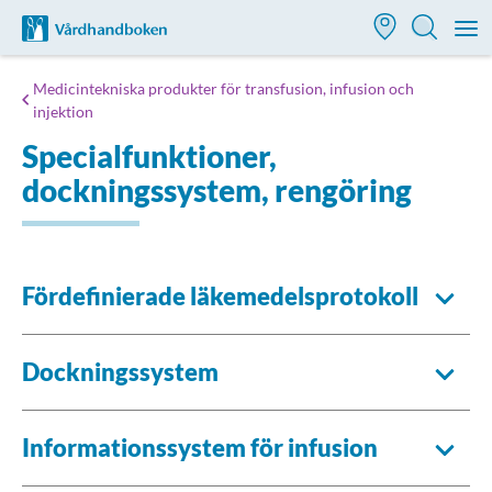
Till startsidan för Vårdhandboken
M
Medicintekniska produkter för transfusion, infusion och
injektion
Specialfunktioner,
dockningssystem, rengöring
Fördefinierade läkemedelsprotokoll
Dockningssystem
Informationssystem för infusion