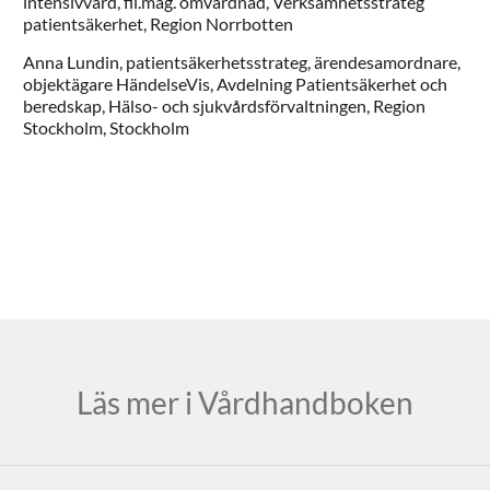
intensivvård, fil.mag. omvårdnad, Verksamhetsstrateg
patientsäkerhet,
Region Norrbotten
Anna
Lundin,
patientsäkerhetsstrateg, ärendesamordnare,
objektägare HändelseVis,
Avdelning Patientsäkerhet och
beredskap, Hälso- och sjukvårdsförvaltningen, Region
Stockholm,
Stockholm
Läs mer i Vårdhandboken