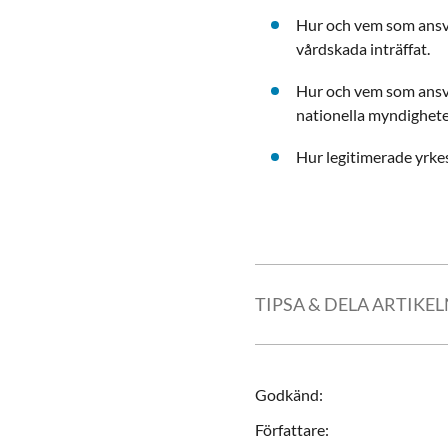
Hur och vem som ansva
vårdskada inträffat.
Hur och vem som ansvar
nationella myndighete
Hur legitimerade yrke
TIPSA & DELA ARTIKE
Godkänd
:
Författare
: