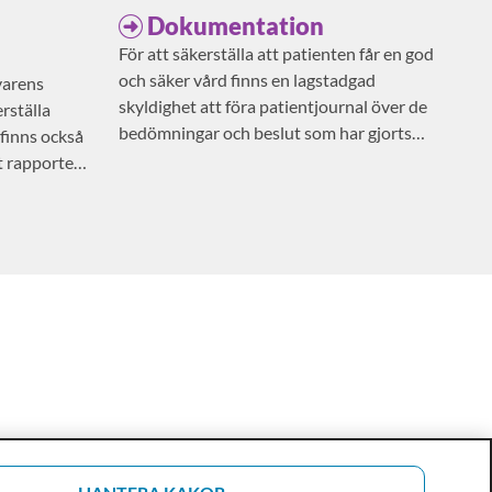
Dokumentation
För att säkerställa att patienten får en god
och säker vård finns en lagstadgad
varens
skyldighet att föra patientjournal över de
rställa
bedömningar och beslut som har gjorts
 finns också
avseende patientens vård och behandling.
t rapportera