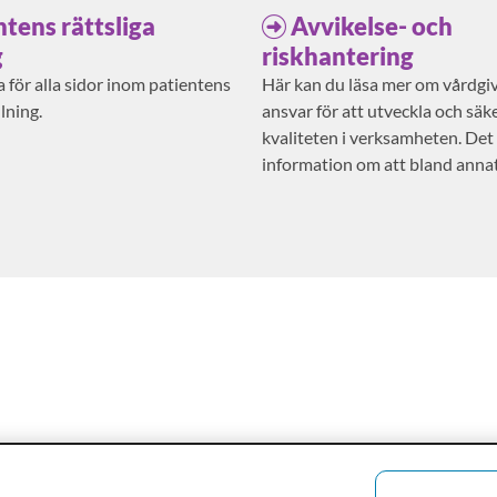
ntens rättsliga
Avvikelse- och
g
riskhantering
 för alla sidor inom patientens
Här kan du läsa mer om vårdgi
llning.
ansvar för att utveckla och säke
kvaliteten i verksamheten. Det
information om att bland anna
risker och anmäla avvikelser.