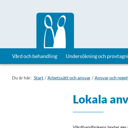
Till startsidan för Vårdhandboken
Vård och behandling
Undersökning och provtagn
Du är här:
Start
Arbetssätt och ansvar
Ansvar och regel
Lokala anv
Vårdhandbokens texter ger