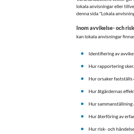
lokala anvisningar eller til
denna sida "Lokala anvisning
Inom avvikelse- och ris
kan lokala anvisningar finna
Identifiering av avvike
Hur rapportering sker
Hur orsaker fastställs
Hur åtgärdernas effek
Hur sammanställning a
Hur återföring av erfa
Hur risk- och händels