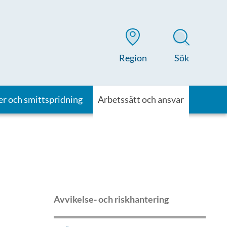
Region
Sök
er och smittspridning
Arbetssätt och ansvar
Avvikelse- och riskhantering