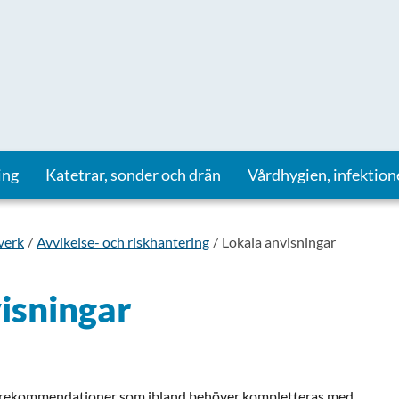
ing
Katetrar, sonder och drän
Vårdhygien, infektion
verk
Avvikelse- och riskhantering
Lokala anvisningar
isningar
 rekommendationer som ibland behöver kompletteras med