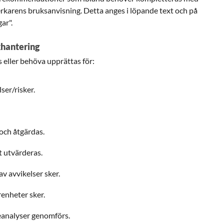
lverkarens bruksanvisning. Detta anges i löpande text och på
ar".
khantering
s eller behöva upprättas för:
lser/risker.
.
 och åtgärdas.
t utvärderas.
v avvikelser sker.
renheter sker.
eanalyser genomförs.