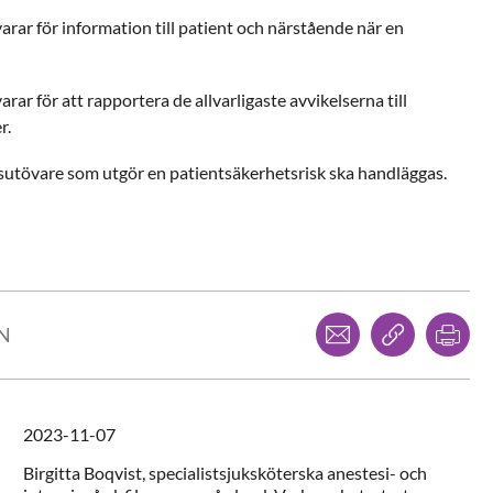
rar för information till patient och närstående när en
ar för att rapportera de allvarligaste avvikelserna till
r.
sutövare som utgör en patientsäkerhetsrisk ska handläggas.
Dela via mejl
Kopiera l
Skr
LN
2023-11-07
Birgitta
Boqvist,
specialistsjuksköterska anestesi- och