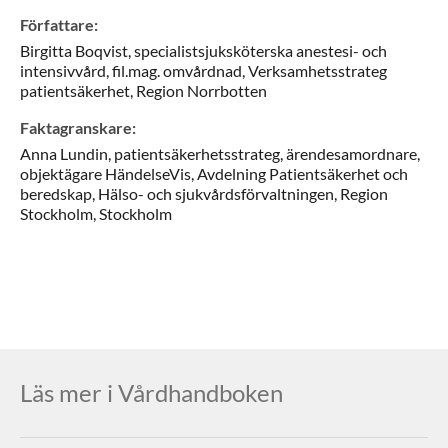
Sörmland
Författare
:
Uppsala län
Birgitta
Boqvist,
specialistsjuksköterska anestesi- och
Visa tillägg
Välj en region för att visa tillägg
intensivvård, fil.mag. omvårdnad, Verksamhetsstrateg
patientsäkerhet,
Region Norrbotten
Faktagranskare
:
Anna
Lundin,
patientsäkerhetsstrateg, ärendesamordnare,
objektägare HändelseVis,
Avdelning Patientsäkerhet och
beredskap, Hälso- och sjukvårdsförvaltningen, Region
Stockholm,
Stockholm
Läs mer i Vårdhandboken