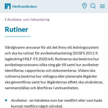
Till startsidan för Vårdhandboken
M
Avvikelse- och riskhantering
Rutiner
Vårdgivaren ansvarar för att det finns ett ledningssystem
och ska ha rutiner för avvikelsehantering (SOSFS 2011:9,
lagändring HSLF-FS 2020:64). Rutinerna ska beskriva hur
avvikelseprocessens olika steg går till samt hur avvikelser
identifieras, rapporteras och dokumenteras. Vidare ska
rutinerna beskriva hur vidtagna eller planerade åtgärder
ska genomföras samt hur åtgärdernas effekt ska utvärderas,
sammanställas och återföras i verksamheten.
Avvikelse - en händelse som har medfört eller som hade
kunnat medföra något oönskat.