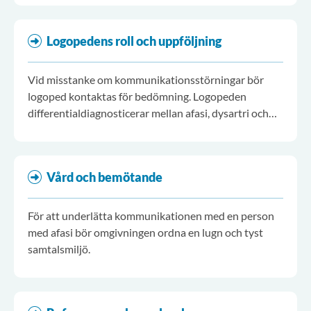
Logopedens roll och uppföljning
Vid misstanke om kommunikationsstörningar bör
logoped kontaktas för bedömning. Logopeden
differentialdiagnosticerar mellan afasi, dysartri och
talapraxi samt utreder vilken grad och typ av
svårigheter personen har.
Vård och bemötande
För att underlätta kommunikationen med en person
med afasi bör omgivningen ordna en lugn och tyst
samtalsmiljö.