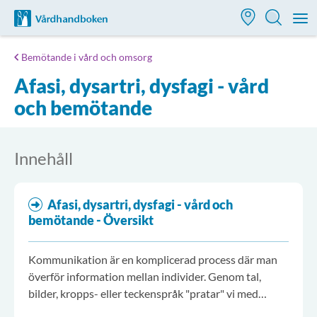
Till startsidan för Vårdhandboken
M
Bemötande i vård och omsorg
Afasi, dysartri, dysfagi - vård
och bemötande
Innehåll
Afasi, dysartri, dysfagi - vård och
bemötande - Översikt
Kommunikation är en komplicerad process där man
överför information mellan individer. Genom tal,
bilder, kropps- eller teckenspråk "pratar" vi med
varandra.