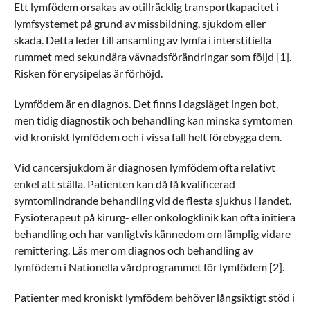
Ett lymfödem orsakas av otillräcklig transportkapacitet i
lymfsystemet på grund av missbildning, sjukdom eller
skada. Detta leder till ansamling av lymfa i interstitiella
rummet med sekundära vävnadsförändringar som följd [1].
Risken för erysipelas är förhöjd.
Lymfödem är en diagnos. Det finns i dagsläget ingen bot,
men tidig diagnostik och behandling kan minska symtomen
vid kroniskt lymfödem och i vissa fall helt förebygga dem.
Vid cancersjukdom är diagnosen lymfödem ofta relativt
enkel att ställa. Patienten kan då få kvalificerad
symtomlindrande behandling vid de flesta sjukhus i landet.
Fysioterapeut på kirurg- eller onkologklinik kan ofta initiera
behandling och har vanligtvis kännedom om lämplig vidare
remittering. Läs mer om diagnos och behandling av
lymfödem i Nationella vårdprogrammet för lymfödem [2].
Patienter med kroniskt lymfödem behöver långsiktigt stöd i