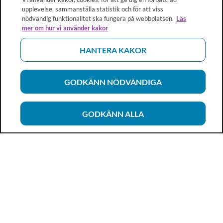
upplevelse, sammanställa statistik och för att viss
nödvändig funktionalitet ska fungera på webbplatsen.
Läs
mer om hur vi använder kakor
HANTERA KAKOR
GODKÄNN NÖDVÄNDIGA
GODKÄNN ALLA
Vårdhandboken
Ett metod- och kunskapsstöd för dig som arbetar inom
hälso- och sjukvård och omsorg. Allt innehåll är framtaget i
samarbete med professionen.