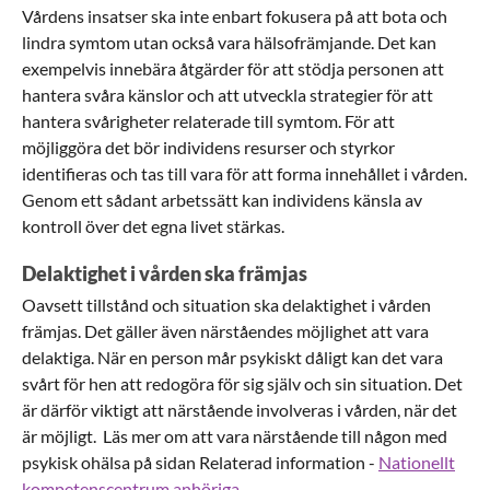
Vårdens insatser ska inte enbart fokusera på att bota och
lindra symtom utan också vara hälsofrämjande. Det kan
exempelvis innebära åtgärder för att stödja personen att
hantera svåra känslor och att utveckla strategier för att
hantera svårigheter relaterade till symtom. För att
möjliggöra det bör individens resurser och styrkor
identifieras och tas till vara för att forma innehållet i vården.
Genom ett sådant arbetssätt kan individens känsla av
kontroll över det egna livet stärkas.
Delaktighet i vården ska främjas
Oavsett tillstånd och situation ska delaktighet i vården
främjas. Det gäller även närståendes möjlighet att vara
delaktiga. När en person mår psykiskt dåligt kan det vara
svårt för hen att redogöra för sig själv och sin situation. Det
är därför viktigt att närstående involveras i vården, när det
är möjligt. Läs mer om att vara närstående till någon med
psykisk ohälsa på sidan Relaterad information -
Nationellt
kompetenscentrum anhöriga.