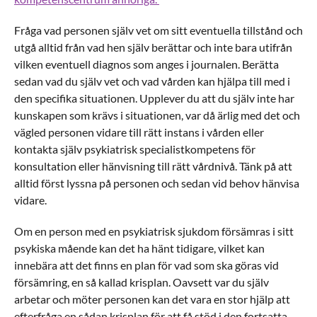
Fråga vad personen själv vet om sitt eventuella tillstånd och
utgå alltid från vad hen själv berättar och inte bara utifrån
vilken eventuell diagnos som anges i journalen. Berätta
sedan vad du själv vet och vad vården kan hjälpa till med i
den specifika situationen. Upplever du att du själv inte har
kunskapen som krävs i situationen, var då ärlig med det och
vägled personen vidare till rätt instans i vården eller
kontakta själv psykiatrisk specialistkompetens för
konsultation eller hänvisning till rätt vårdnivå. Tänk på att
alltid först lyssna på personen och sedan vid behov hänvisa
vidare.
Om en person med en psykiatrisk sjukdom försämras i sitt
psykiska mående kan det ha hänt tidigare, vilket kan
innebära att det finns en plan för vad som ska göras vid
försämring, en så kallad krisplan. Oavsett var du själv
arbetar och möter personen kan det vara en stor hjälp att
efterfråga en sådan krisplan för att få stöd i den fortsatta