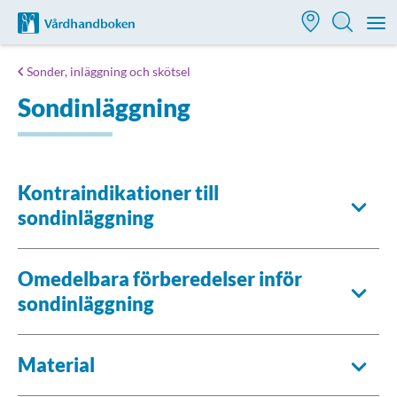
Till startsidan för Vårdhandboken
M
Sonder, inläggning och skötsel
Sondinläggning
Kontraindikationer till
sondinläggning
Omedelbara förberedelser inför
sondinläggning
Material