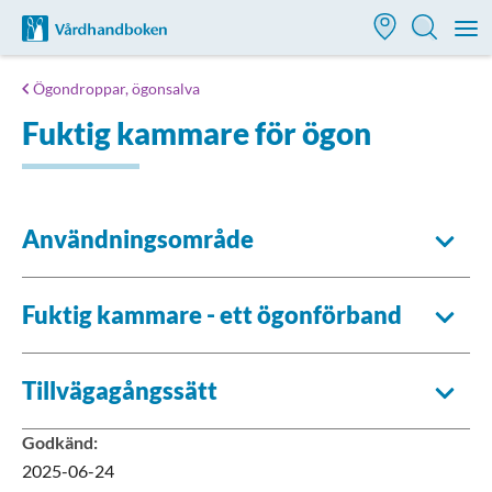
Till startsidan för Vårdhandboken
M
Ögondroppar, ögonsalva
Fuktig kammare för ögon
Användningsområde
Fuktig kammare - ett ögonförband
Tillvägagångssätt
Godkänd
:
2025-06-24