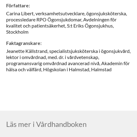
Författare
:
Carina
Libert,
verksamhetsutvecklare, ögonsjuksköterska,
processledare RPO Ögonsjukdomar,
Avdelningen för
kvalitet och patientsäkerhet, S:t Eriks Ögonsjukhus,
Stockholm
Faktagranskare
:
Jeanette
Källstrand,
specialistsjuksköterska i ögonsjukvård,
lektor i omvårdnad, med. dr. i vårdvetenskap,
programansvarig omvårdnad avancerad nivå,
Akademin för
hälsa och välfärd, Högskolan i Halmstad,
Halmstad
Läs mer i Vårdhandboken