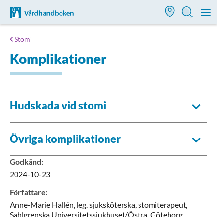
Till startsidan för Vårdhandboken
M
Stomi
Komplikationer
Hudskada vid stomi
Övriga komplikationer
Godkänd
:
2024-10-23
Författare
:
Anne-Marie
Hallén,
leg. sjuksköterska, stomiterapeut,
Sahlgrenska Universitetssjukhuset/Östra,
Göteborg