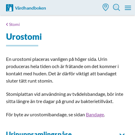
Till startsidan för Vårdhandboken
M
Stomi
Urostomi
En urostomi placeras vanligen på höger sida. Urin
produceras hela tiden och är frätande om det kommer i
kontakt med huden. Det är därför viktigt att bandaget
sluter tätt runt stomin.
Stomiplattan vid användning av tvådelsbandage, bör inte
sitta längre än tre dagar på grund av bakterietillväxt.
För byte av urostomibandage, se sidan
Bandage
.
Urinuppsamlingspåse