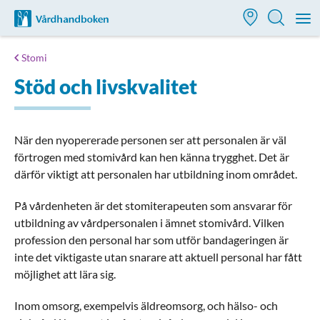
Till startsidan för Vårdhandboken
M
Stomi
Stöd och livskvalitet
När den nyopererade personen ser att personalen är väl
förtrogen med stomivård kan hen känna trygghet. Det är
därför viktigt att personalen har utbildning inom området.
På vårdenheten är det stomiterapeuten som ansvarar för
utbildning av vårdpersonalen i ämnet stomivård. Vilken
profession den personal har som utför bandageringen är
inte det viktigaste utan snarare att aktuell personal har fått
möjlighet att lära sig.
Inom omsorg, exempelvis äldreomsorg, och hälso- och