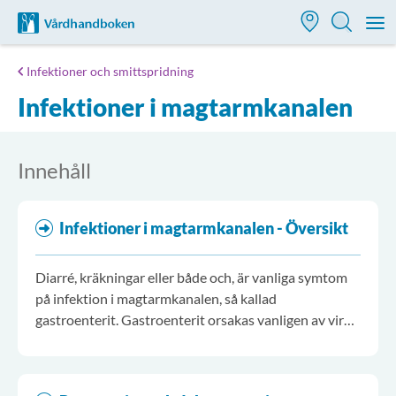
Till startsidan för Vårdhandboken
M
Infektioner och smittspridning
Infektioner i magtarmkanalen
Innehåll
Infektioner i magtarmkanalen - Översikt
Diarré, kräkningar eller både och, är vanliga symtom
på infektion i magtarmkanalen, så kallad
gastroenterit. Gastroenterit orsakas vanligen av virus
eller bakterier och mer sällan av protozoer.