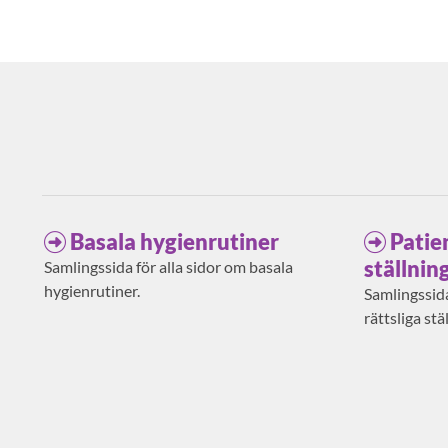
Basala hygienrutiner
Patie
ställnin
Samlingssida för alla sidor om basala
hygienrutiner.
Samlingssida
rättsliga stä