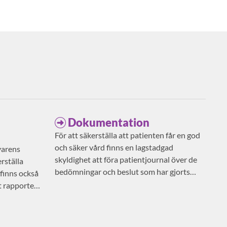
Dokumentation
För att säkerställa att patienten får en god
och säker vård finns en lagstadgad
varens
skyldighet att föra patientjournal över de
rställa
bedömningar och beslut som har gjorts
 finns också
avseende patientens vård och behandling.
t rapportera