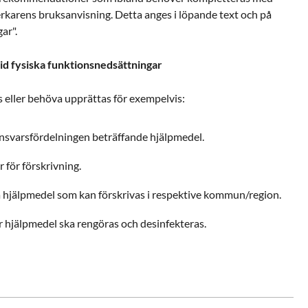
lverkarens bruksanvisning. Detta anges i löpande text och på
ar".
d fysiska funktionsnedsättningar
s eller behöva upprättas för exempelvis:
nsvarsfördelningen beträffande hjälpmedel.
r för förskrivning.
ka hjälpmedel som kan förskrivas i respektive kommun/region.
r hjälpmedel ska rengöras och desinfekteras.