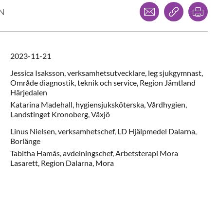
Dela via mejl
Kopiera l
Skr
LN
2023-11-21
Jessica
Isaksson,
verksamhetsutvecklare, leg sjukgymnast,
Område diagnostik, teknik och service,
Region Jämtland
Härjedalen
Katarina
Madehall,
hygiensjuksköterska,
Vårdhygien,
Landstinget Kronoberg,
Växjö
Linus
Nielsen,
verksamhetschef,
LD Hjälpmedel Dalarna,
Borlänge
Tabitha
Hamås,
avdelningschef,
Arbetsterapi Mora
Lasarett, Region Dalarna,
Mora