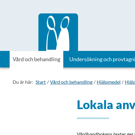
Till startsidan för Vårdhandboken
Vård och behandling
Undersökning och provtagn
Du är här:
Start
Vård och behandling
Hjälpmedel
Hjäl
Lokala anv
Vårdhandbokens texter ger