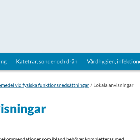
ing
Katetrar, sonder och drän
Vårdhygien, infektion
pmedel vid fysiska funktionsnedsättningar
Lokala anvisningar
isningar
 rekommendationer som ibland behöver kompletteras med