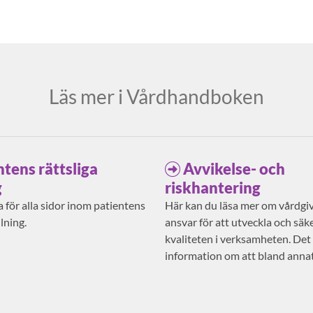
Läs mer i Vårdhandboken
ntens rättsliga
Avvikelse- och
g
riskhantering
 för alla sidor inom patientens
Här kan du läsa mer om vårdgi
llning.
ansvar för att utveckla och säke
kvaliteten i verksamheten. Det
information om att bland anna
risker och anmäla avvikelser.