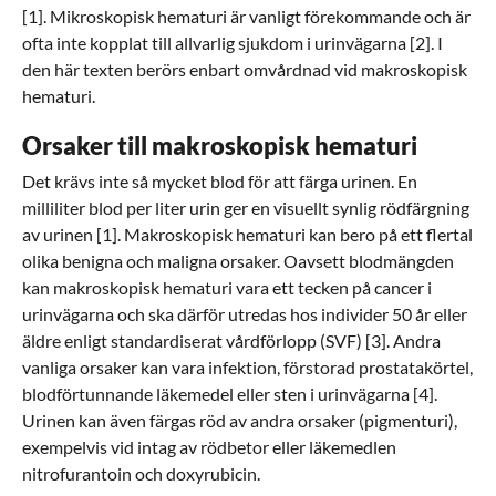
[1]. Mikroskopisk hematuri är vanligt förekommande och är
ofta inte kopplat till allvarlig sjukdom i urinvägarna [2]. I
den här texten berörs enbart omvårdnad vid makroskopisk
hematuri.
Orsaker till makroskopisk hematuri
Det krävs inte så mycket blod för att färga urinen. En
milliliter blod per liter urin ger en visuellt synlig rödfärgning
av urinen [1]. Makroskopisk hematuri kan bero på ett flertal
olika benigna och maligna orsaker. Oavsett blodmängden
kan makroskopisk hematuri vara ett tecken på cancer i
urinvägarna och ska därför utredas hos individer 50 år eller
äldre enligt standardiserat vårdförlopp (SVF) [3]. Andra
vanliga orsaker kan vara infektion, förstorad prostatakörtel,
blodförtunnande läkemedel eller sten i urinvägarna [4].
Urinen kan även färgas röd av andra orsaker (pigmenturi),
exempelvis vid intag av rödbetor eller läkemedlen
nitrofurantoin och doxyrubicin.