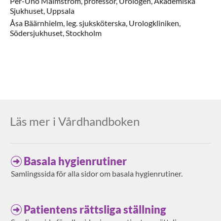
Per-Uno
Malmström,
professor,
Urologen, Akademiska
Sjukhuset,
Uppsala
Åsa
Bäärnhielm,
leg. sjuksköterska,
Urologkliniken,
Södersjukhuset,
Stockholm
Läs mer i Vårdhandboken
Basala hygienrutiner
Samlingssida för alla sidor om basala hygienrutiner.
Patientens rättsliga ställning