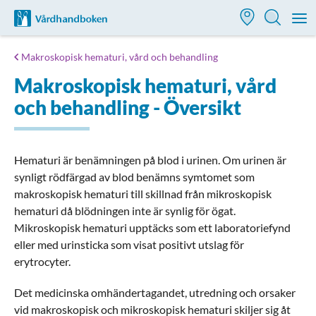
Till startsidan för Vårdhandboken
M
Makroskopisk hematuri, vård och behandling
Makroskopisk hematuri, vård
och behandling - Översikt
Hematuri är benämningen på blod i urinen. Om urinen är
synligt rödfärgad av blod benämns symtomet som
makroskopisk hematuri till skillnad från mikroskopisk
hematuri då blödningen inte är synlig för ögat.
Mikroskopisk hematuri upptäcks som ett laboratoriefynd
eller med urinsticka som visat positivt utslag för
erytrocyter.
Det medicinska omhändertagandet, utredning och orsaker
vid makroskopisk och mikroskopisk hematuri skiljer sig åt